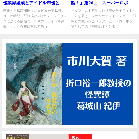
優業界編成とアイドル声優と
論！』第26回 スーパーロボッ
トアニメとしてのガンダム・7
声優・平松広和氏インタビュー第11弾。
ベルファスト基地に辿り着いたホワイトベ
今この瞬間、平松氏が(株)ガジェットリン
ースを襲う、ジオンのマッドアングラー部
クにかける情熱と、昨今の「アイドル声
隊との戦いをビジュアルに、メカロボット
優」という存在に対して思う...
物としての『機動戦士ガンダ...