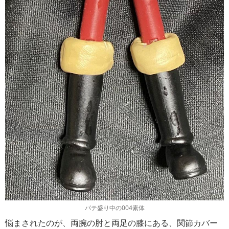
パテ盛り中の004素体
悩まされたのが、両腕の肘と両足の膝にある、関節カバー