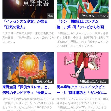
小説
『ガンダム』ブームへ
「イノセンスな少女」が陥る
『シン・機動戦士ガンダム
「狂気の殺人」
論！』第8回『テレビから映画版
へと「翔んで」』（後）
ミステリー作家の大御所・東野圭吾氏の初
『機動戦士ガンダム』という「現象」を解
期の作品、『眠りの森』について語ってみ
析する連載。今回は、掘り下げれば掘り下
ました。...
げるほど、浮彫にされる「戦争アニメ」と
いう側面「ニュータイプとは...
『怪奇大作戦』
『機動戦士Zガンダム』
東野圭吾『探偵ガリレオ』と、
岡本麻弥アクトレスインタビュ
伝説のテレビドラマ『怪奇大作
ー・3『岡本麻弥と「ガンダム
戦』
ZZ」と女優という道と』
東野圭吾氏の大人気短編推理小説シリーズ
今なおトップを走るレジェンド声優・岡本
『探偵ガリレオ』が、なにへのリスペクト
麻弥さんをお迎えしてのインタビュー。
とオマージュだったのか。1968年のドラ
『機動戦士ガンダムZZ』リィナ役からは