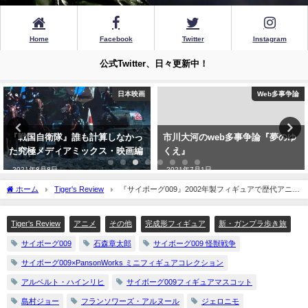
Home
Facebook
Twitter
Instagram
公式Twitter、日々更新中！
日本映画
Web多事争論
『戦国自衛隊』誰も計算しなかっ
市川大河のweb多事争論『夢のゆ
た究極メディアミックス・映画編
くえ』
2021年8月8日
2021年7月1日
ホーム
Tiger's Review
『サイボーグ009』2002年製フィギュアで歴代アニメ
版メンバーを再現する！・4「東映動画 映画版（後）」
Tiger's Review
アニメ
その他
完成形フィギュア
新・ガンプラ歩き旅
サイボーグ009
石森章太郎
サイボーグ009 怪獣戦争
サイボーグ009×PansonWorks ミニフィギュアコレクション
アルベルト・ハインリヒ
サイボーグ009フィギュアマスコット
島村ジョー
フランソワーズ・アルヌール
ジェロニモ