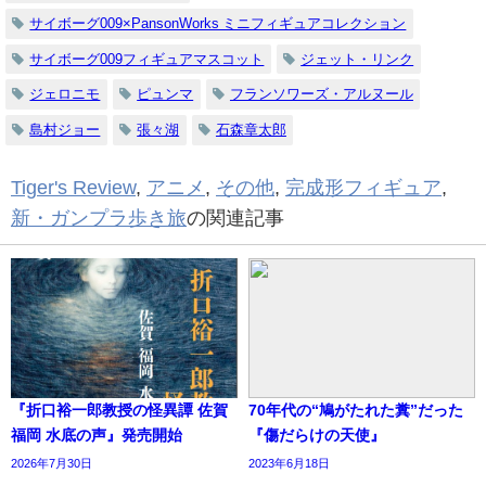
サイボーグ009×PansonWorks ミニフィギュアコレクション
サイボーグ009フィギュアマスコット
ジェット・リンク
ジェロニモ
ピュンマ
フランソワーズ・アルヌール
島村ジョー
張々湖
石森章太郎
Tiger's Review
,
アニメ
,
その他
,
完成形フィギュア
,
新・ガンプラ歩き旅
の関連記事
『折口裕一郎教授の怪異譚 佐賀
70年代の“鳩がたれた糞”だった
福岡 水底の声』発売開始
『傷だらけの天使』
2026年7月30日
2023年6月18日