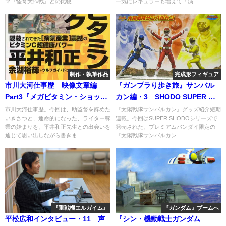
マ『怪奇大作戦』との比較...
一気にレギュラーも増えて「演...
制作・執筆作品
完成形フィギュア
市川大河仕事歴 映像文章編
『ガンプラり歩き旅』サンバル
Part3『メガビタミン・ショッ
カン編・3 SHODO SUPER 太
ク』
陽戦隊サンバルカン
市川大河仕事歴。今回は、助監督を辞めた
『太陽戦隊サンバルカン』グッズ紹介短期
いきさつと、運命的になった、ライター稼
連載。今回はSUPER SHODOシリーズで
業の始まりを、平井和正先生との出会いを
発売された、プレミアムバンダイ限定の
通じて思い出しながら書きま...
『太陽戦隊サンバルカン...
『重戦機エルガイム』
『ガンダム』ブームへ
平松広和インタビュー・11 声
『シン・機動戦士ガンダム