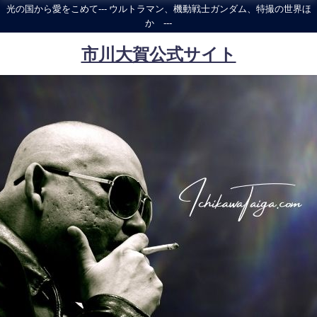
光の国から愛をこめて--- ウルトラマン、機動戦士ガンダム、特撮の世界ほ
か ---
市川大賀公式サイト