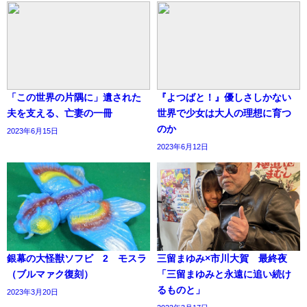
「この世界の片隅に」遺された
『よつばと！』優しさしかない
夫を支える、亡妻の一冊
世界で少女は大人の理想に育つ
のか
2023年6月15日
2023年6月12日
銀幕の大怪獣ソフビ 2 モスラ
三留まゆみ×市川大賀 最終夜
（ブルマァク復刻）
「三留まゆみと永遠に追い続け
るものと」
2023年3月20日