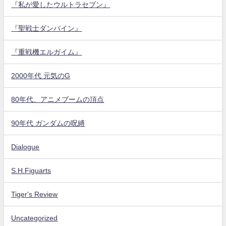
『私が愛したウルトラセブン』
『聖戦士ダンバイン』
『重戦機エルガイム』
2000年代 元気のG
80年代、アニメブームの頂点
90年代 ガンダムの呪縛
Dialogue
S.H.Figuarts
Tiger's Review
Uncategorized