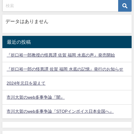
データはありません
最近の投稿
『折口裕一郎教授の怪異譚 佐賀 福岡 水底の声』発売開始
『折口裕一郎の怪異譚 佐賀 福岡 水底の記憶』発行のお知らせ
2024年元日を迎えて
市川大賀のweb多事争論『闇』
市川大賀のweb多事争論『STOPインボイス日本全国へ』