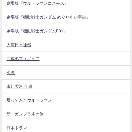
劇場版『ウルトラマンコスモス』
劇場版『機動戦士ガンダム めぐりあい宇宙』
劇場版『機動戦士ガンダムF91』
大河日々徒然
完成形フィギュア
小説
市川大河 仕事
帰ってきたウルトラマン
新・ガンプラ歩き旅
日本ドラマ