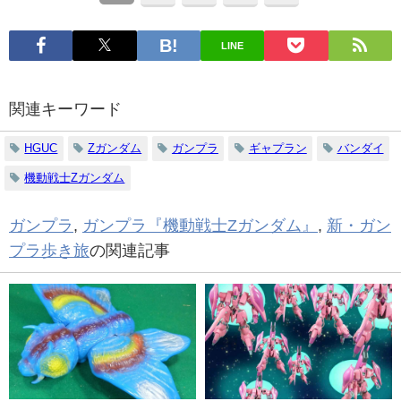
LINE
関連キーワード
HGUC
Zガンダム
ガンプラ
ギャプラン
バンダイ
機動戦士Zガンダム
ガンプラ
,
ガンプラ『機動戦士Zガンダム』
,
新・ガン
プラ歩き旅
の関連記事