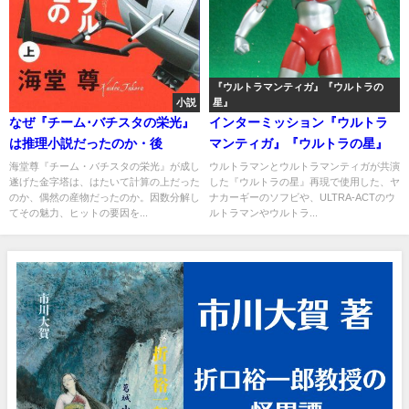
『ウルトラマンティガ』『ウルトラの
小説
星』
なぜ『チーム･バチスタの栄光』
インターミッション『ウルトラ
は推理小説だったのか・後
マンティガ』『ウルトラの星』
海堂尊『チーム・バチスタの栄光』が成し
ウルトラマンとウルトラマンティガが共演
遂げた金字塔は、はたいて計算の上だった
した『ウルトラの星』再現で使用した、ヤ
のか、偶然の産物だったのか。因数分解し
ナカーギーのソフビや、ULTRA-ACTのウ
てその魅力、ヒットの要因を...
ルトラマンやウルトラ...