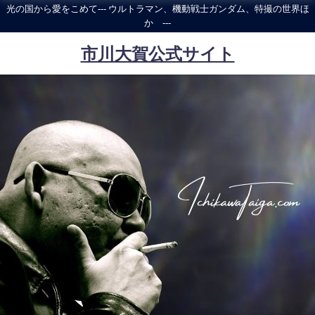
光の国から愛をこめて--- ウルトラマン、機動戦士ガンダム、特撮の世界ほ
か ---
市川大賀公式サイト