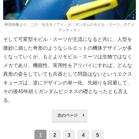
再現画像より。この「光るモノアイ」が「ガンダムのモビル・スーツ」のアイ
デンティティ
そして可変型モビル・スーツが主流になると共に、人型を
微妙に崩した奇形のようなシルエットの機体デザインが多
くなっていくが、もとよりモビル・スーツは生物ではなく
メカであり、機能性、実用性をアリバイにすれば、どんな
異形の姿をしていても兵器として問題はないというエクス
キューズは、逆にデザインの単一化、先細りを回避して、
その後40年続くガンダムビジネスの礎となったとも言え
る。
次のページ
1
2
3
4
5