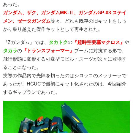
あった。
ガンダム、ザク、ガンダムMK-Ⅱ、ガンダムGP-03 ステイ
メン、ゼータガンダム
等々、どれも既存の旧キットをしっ
かり乗り越えた傑作キットとして再生された。
『Zガンダム』では、
タカトク
の
『超時空要塞マクロス』
や
タカラ
の
『トランスフォーマー』
ブームに対抗する形で、
飛行形態に変形する可変型モビル・スーツが次々に登場す
ることになった。
実際の作品内で先陣を切ったのはシロッコのメッサーラで
あったが、HGUCで最初にキット化されたのは、今回紹介
するギャプランであった。