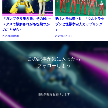
『ガンプラり歩き旅』その96 ～
魁！オモ写塾・8 「ウルトラセ
メタスで誤解されがちな幾つか
ブンと怪獣宇宙人カップリング
のことがら～
」
2022年10月8日
2022年8月9日
この記事が気に入ったら
フォローしよう
最新情報をお届けします