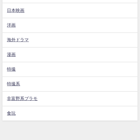
日本映画
洋画
海外ドラマ
漫画
特撮
特撮系
非富野系プラモ
食玩