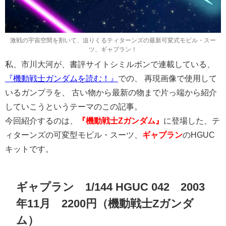
激戦の宇宙空間を割いて、迫りくるティターンズの最新可変式モビル・スー
ツ、ギャプラン！
私、市川大河が、書評サイトシミルボンで連載している、
『機動戦士ガンダムを読む！』
での、 再現画像で使用して
いるガンプラを、 古い物から最新の物まで片っ端から紹介
していこうというテーマのこの記事。
今回紹介するのは、
『機動戦士Zガンダム』
に登場した、テ
ィターンズの可変型モビル・スーツ、
ギャプラン
のHGUC
キットです。
ギャプラン 1/144 HGUC 042 2003
年11月 2200円（機動戦士Zガンダ
ム）