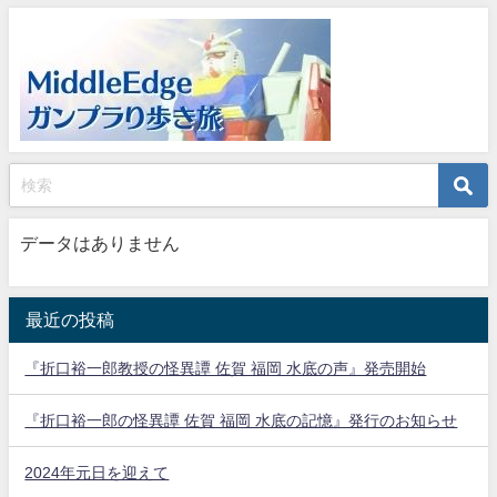
データはありません
最近の投稿
『折口裕一郎教授の怪異譚 佐賀 福岡 水底の声』発売開始
『折口裕一郎の怪異譚 佐賀 福岡 水底の記憶』発行のお知らせ
2024年元日を迎えて