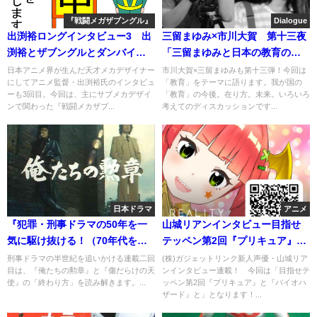
『戦闘メガザブングル』
Dialogue
出渕裕ロングインタビュー3 出
三留まゆみ×市川大賀 第十三夜
渕裕とザブングルとダンバイン
「三留まゆみと日本の教育の現
と（一時工事中）
状と」
日本アニメ界が生んだ天才メカデザイナー
市川大賀×三留まゆみも第十三弾！今回は
にしてアニメ監督・出渕裕氏のインタビュ
「教育」をテーマに語ります。我が国の
ーも3回目。今回は、主にサブメカデザイ
「教育」の今後。在り方。未来。いろいろ
ンで関わった『戦闘メカザブ...
考えてのディスカッションです...
日本ドラマ
アニメ
『犯罪・刑事ドラマの50年を一
山城リアンインタビュー目指せ
気に駆け抜ける！（70年代をナ
テッペン第2回『プリキュア』と
メるなよ）』Part2
『バイオハザード』と
刑事ドラマの半世紀を追いかける連載二回
(株)ガジェットリンク新人声優・山城リア
目は、『俺たちの勲章』と『傷だらけの天
ンインタビュー連載！ 今回は「目指せテ
使』の「終わり方」を読み解きます。...
ッペン第2回『プリキュア』と『バイオハ
ザード』と」となります！...