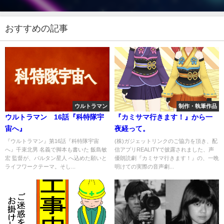
おすすめの記事
ウルトラマン
制作・執筆作品
ウルトラマン 16話『科特隊宇
『カミサマ行きます！』から一
宙へ』
夜経って。
『ウルトラマン』第16話『科特隊宇宙
(株)ガジェットリンクのご協力を頂き、配
へ』千束北男 名義で脚本も書いた 飯島敏
信アプリREALITYで披露されました、声
宏 監督が、バルタン星人 へ込めた願いと
優朗読劇『カミサマ行きます！』の、一晩
ライフワークテーマ。そし...
明けての実際の音声劇...