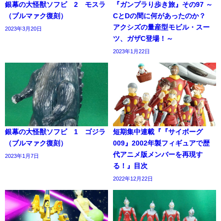
銀幕の大怪獣ソフビ 2 モスラ
『ガンプラり歩き旅』その97 ～
（ブルマァク復刻）
CとDの間に何があったのか？
アクシズの量産型モビル・スー
2023年3月20日
ツ、ガザC登場！～
2023年1月22日
銀幕の大怪獣ソフビ 1 ゴジラ
短期集中連載『『サイボーグ
（ブルマァク復刻）
009』2002年製フィギュアで歴
代アニメ版メンバーを再現す
2023年1月7日
る！』目次
2022年12月22日