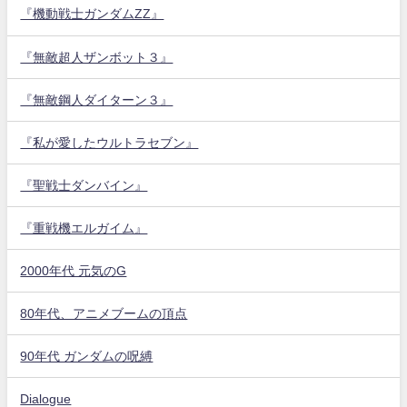
『機動戦士ガンダムZZ』
『無敵超人ザンボット３』
『無敵鋼人ダイターン３』
『私が愛したウルトラセブン』
『聖戦士ダンバイン』
『重戦機エルガイム』
2000年代 元気のG
80年代、アニメブームの頂点
90年代 ガンダムの呪縛
Dialogue