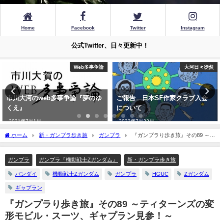
Home
Facebook
Twitter
Instagram
公式Twitter、日々更新中！
大河日々徒然
ウルトラマン
ご報告 日本SF作家クラブ入会
ウルトラマン 第１話『ウルトラ
について
作戦第一号』
2022年7月22日
2021年6月24日
ホーム
新・ガンプラ歩き旅
ガンプラ
『ガンプラり歩き旅』その89 ～テ
ィターンズの変形モビル・スーツ、ギャプラン見参！～
ガンプラ
ガンプラ『機動戦士Zガンダム』
新・ガンプラ歩き旅
バンダイ
機動戦士Zガンダム
ガンプラ
HGUC
Zガンダム
ギャプラン
『ガンプラり歩き旅』その89 ～ティターンズの変
形モビル・スーツ、ギャプラン見参！～