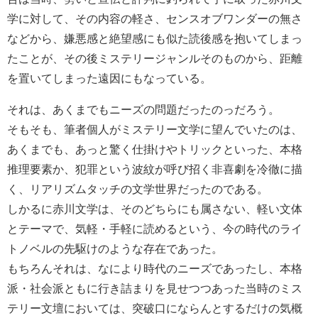
学に対して、その内容の軽さ、センスオブワンダーの無さ
などから、嫌悪感と絶望感にも似た読後感を抱いてしまっ
たことが、その後ミステリージャンルそのものから、距離
を置いてしまった遠因にもなっている。
それは、あくまでもニーズの問題だったのっだろう。
そもそも、筆者個人がミステリー文学に望んでいたのは、
あくまでも、あっと驚く仕掛けやトリックといった、本格
推理要素か、犯罪という波紋が呼び招く非喜劇を冷徹に描
く、リアリズムタッチの文学世界だったのである。
しかるに赤川文学は、そのどちらにも属さない、軽い文体
とテーマで、気軽・手軽に読めるという、今の時代のライ
トノベルの先駆けのような存在であった。
もちろんそれは、なにより時代のニーズであったし、本格
派・社会派ともに行き詰まりを見せつつあった当時のミス
テリー文壇においては、突破口にならんとするだけの気概