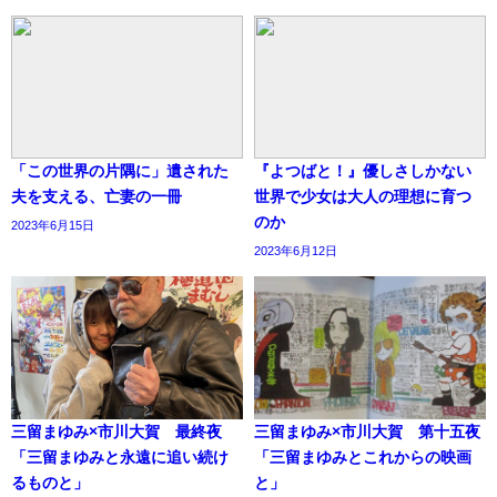
「この世界の片隅に」遺された
『よつばと！』優しさしかない
夫を支える、亡妻の一冊
世界で少女は大人の理想に育つ
のか
2023年6月15日
2023年6月12日
三留まゆみ×市川大賀 最終夜
三留まゆみ×市川大賀 第十五夜
「三留まゆみと永遠に追い続け
「三留まゆみとこれからの映画
るものと」
と」