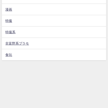
漫画
特撮
特撮系
非富野系プラモ
食玩
サイトポリシー
プライベートポリシー
ごあいさつ
プロフィール＆コンタクト