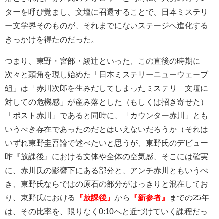
ターを呼び覚まし、文壇に召還することで、日本ミステリ
ー文学界そのものが、それまでにないステージへ進化する
きっかけを得たのだった。
つまり、東野・宮部・綾辻といった、この直後の時期に
次々と頭角を現し始めた「日本ミステリーニューウェーブ
組」は「赤川次郎を生みだしてしまったミステリー文壇に
対しての危機感」が産み落とした（もしくは招き寄せた）
「ポスト赤川」であると同時に、「カウンター赤川」とも
いうべき存在であったのだとはいえないだろうか（それは
いずれ東野圭吾論で述べたいと思うが、東野氏のデビュー
昨『放課後』における文体や全体の空気感、そこには確実
に、赤川氏の影響下にある部分と、アンチ赤川ともいうべ
き、東野氏ならではの原石の部分がはっきりと混在してお
り、東野氏における
『放課後』
から
『新参者』
までの25年
は、その比率を、限りなく0:10へと近づけていく課程だっ