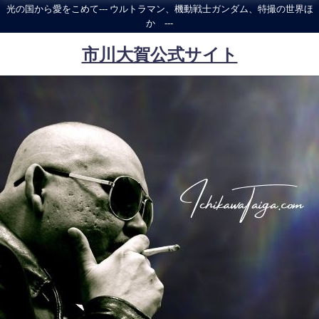
光の国から愛をこめて--- ウルトラマン、機動戦士ガンダム、特撮の世界ほ
か ---
市川大賀公式サイト