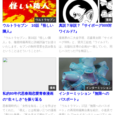
ウルトラセブン
漫画
ウルトラセブン 10話『怪しい
真説？珍説？『サイボーグ009対
隣人』
ワイルド7』
『ウルトラセブン』第10話『怪しい隣
漫画界の二大金字塔、石森章太郎『サイボ
人』を、徹底特撮再現と詳細評論でお送り
ーグ009』と、望月三起也『ワイルド7』
いたします。セブンの制作背景を読み取る
は、出版社主導の企画が一致していた、同
ということはどういうことか!...
じハコだった!?を検証し...
漫画
インターミッション
私的80年代思春期恋愛青春漫画
インターミッション『無限への
の“生々しさ”を振り返る
パスポート』
思春期時代に「女性を知る」ことを学ばせ
『ウルトラマン』17話『無限へのパスポ
てくれた、「萌え」とは程遠い三つの漫画
ート』の再現特撮舞台裏を紹介。小道具で
『裂けた旅券』『私を月まで連れてって』
使用した ワールドタンクミュージアム や