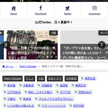
Home
Facebook
Twitter
Instagram
公式Twitter、日々更新中！
小説
ガンプラ
『犯罪・刑事ドラマの50年を一気
『ガンプラり歩き旅』その97 ～C
に駆け抜ける！（70年代をナメる
とDの間に何があったのか？ ア
なよ）』目次
クシズの量産型モビル・スーツ、
ガザC登場！～
2022年3月16日
ホーム
Tiger's Review
私的ミステリー観「80年代を境に」
2023年1月22日
Tiger's Review
アニメ
小説
日本ドラマ
日本映画
東野圭吾
栗本薫
大藪春彦
京極夏彦
放課後
横溝正史
江戸川乱歩
晴れ、ときどき殺人
ポプラ社
宮部みゆき
小峰元
新参者
アルキメデスは手を汚さない
いつか誰かが殺される
クラッシャージョウ
井沢元彦