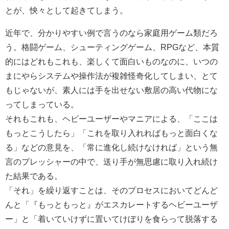
とが、怏々として起きてしまう。
近年で、分かりやすい例で言うのなら家庭用ゲーム類だろ
う。格闘ゲーム、シューティングゲーム、RPGなど、本質
的にはどれもこれも、楽しくて面白いものなのに、いつの
まにやらシステムや操作法が複雑怪奇化してしまい、とて
もじゃないが、素人には手を出せない敷居の高い代物にな
ってしまっている。
それもこれも、ヘビーユーザーやマニアによる、「ここは
もっとこうしたら」「これを取り入れればもっと面白くな
る」などの意見を、「常に進化し続けなければ」という無
言のプレッシャーの中で、送り手が無思慮に取り入れ続け
た結果である。
「それ」を繰り返すことは、そのプロセスにおいてどんど
んと「『もっともっと』がエスカレートするヘビーユーザ
ー」と「着いていけずに置いてけぼりを食らって脱落する