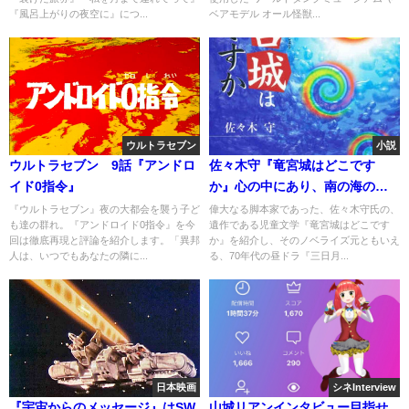
『風呂上がりの夜空に』につ...
ベアモデル オール怪獣...
ウルトラセブン
小説
ウルトラセブン 9話『アンドロ
佐々木守『竜宮城はどこです
イド0指令』
か』心の中にあり、南の海の向
こうにある「約束の地」へ
『ウルトラセブン』夜の大都会を襲う子ど
偉大なる脚本家であった、佐々木守氏の、
も達の群れ。『アンドロイド0指令』を今
遺作である児童文学『竜宮城はどこです
回は徹底再現と評論を紹介します。「異邦
か』を紹介し、そのノベライズ元ともいえ
人は、いつでもあなたの隣に...
る、70年代の昼ドラ『三日月...
日本映画
シネInterview
『宇宙からのメッセージ』はSW
山城リアンインタビュー目指せ