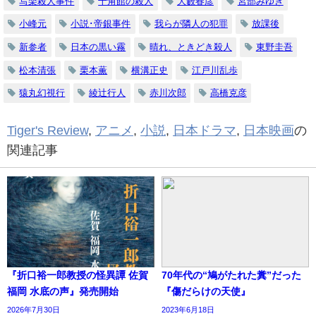
写楽殺人事件
十角館の殺人
大藪春彦
宮部みゆき
小峰元
小説･帝銀事件
我らが隣人の犯罪
放課後
新参者
日本の黒い霧
晴れ、ときどき殺人
東野圭吾
松本清張
栗本薫
横溝正史
江戸川乱歩
猿丸幻視行
綾辻行人
赤川次郎
高橋克彦
Tiger's Review
,
アニメ
,
小説
,
日本ドラマ
,
日本映画
の
関連記事
『折口裕一郎教授の怪異譚 佐賀
70年代の“鳩がたれた糞”だった
福岡 水底の声』発売開始
『傷だらけの天使』
2026年7月30日
2023年6月18日