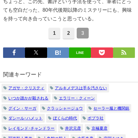
ちょっと、この先、書評という手法を使って、筆者にとっ
ても空白だった、80年代後期以降のミステリーにも、興味
を持って向き合っていこうと思っている。
1
2
3
LINE
関連キーワード
アガサ・クリスティ
アルキメデスは手を汚さない
いつか誰かが殺される
エラリー・クィーン
グイン・サーガ
クラッシャージョウ
セーラー服と機関銃
ダシール･ハメット
ぼくらの時代
ポプラ社
レイモンド･チャンドラー
井沢元彦
京極夏彦