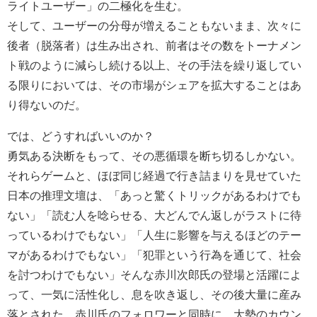
ライトユーザー」の二極化を生む。
そして、ユーザーの分母が増えることもないまま、次々に
後者（脱落者）は生み出され、前者はその数をトーナメン
ト戦のように減らし続ける以上、その手法を繰り返してい
る限りにおいては、その市場がシェアを拡大することはあ
り得ないのだ。
では、どうすればいいのか？
勇気ある決断をもって、その悪循環を断ち切るしかない。
それらゲームと、ほぼ同じ経過で行き詰まりを見せていた
日本の推理文壇は、「あっと驚くトリックがあるわけでも
ない」「読む人を唸らせる、大どんでん返しがラストに待
っているわけでもない」「人生に影響を与えるほどのテー
マがあるわけでもない」「犯罪という行為を通じて、社会
を討つわけでもない」そんな赤川次郎氏の登場と活躍によ
って、一気に活性化し、息を吹き返し、その後大量に産み
落とされた、赤川氏のフォロワーと同時に、大勢のカウン