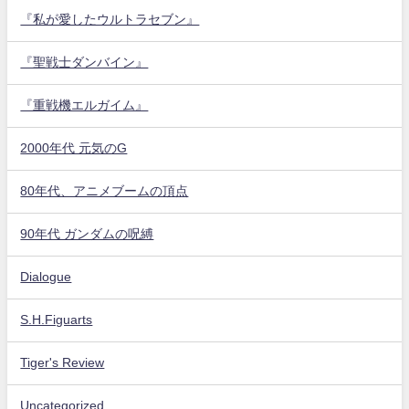
『私が愛したウルトラセブン』
『聖戦士ダンバイン』
『重戦機エルガイム』
2000年代 元気のG
80年代、アニメブームの頂点
90年代 ガンダムの呪縛
Dialogue
S.H.Figuarts
Tiger's Review
Uncategorized