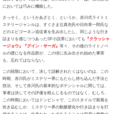
においては巧みに機能した。
さっそく、というかあざとく、というか、赤川式ライトミ
ステリージャンルは、すぐさま辻真先氏や日向章一郎氏な
どのエピゴーネン追従者を生み出したし、同じような行き
詰まりを感じつつあったSF小説界においても
『クラッシャ
ージョウ』『グイン・サーガ』
等々、その後のライトノベ
ルの礎になる作品群が、この頃に生み出され始めた事実
も、忘れてはならない。
この段階において、決して誤解されたくはないのは、この
時期、赤川氏がミステリー界にもたらし持ち込んだ手法と
技法、そして赤川氏の基本的なポテンシャルに関しては、
筆者は決してその評価を軽んじるものではなく、むしろ、
この時期においてはドンピシャで、このスタイルで新風を
吹き込むしか、ミステリー界の動脈硬化や行き詰まりを打