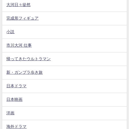
大河日々徒然
完成形フィギュア
小説
市川大河 仕事
帰ってきたウルトラマン
新・ガンプラ歩き旅
日本ドラマ
日本映画
洋画
海外ドラマ