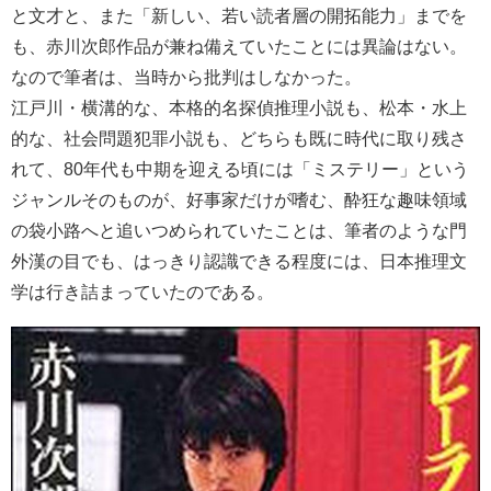
と文才と、また「新しい、若い読者層の開拓能力」までを
も、赤川次郎作品が兼ね備えていたことには異論はない。
なので筆者は、当時から批判はしなかった。
江戸川・横溝的な、本格的名探偵推理小説も、松本・水上
的な、社会問題犯罪小説も、どちらも既に時代に取り残さ
れて、80年代も中期を迎える頃には「ミステリー」という
ジャンルそのものが、好事家だけが嗜む、酔狂な趣味領域
の袋小路へと追いつめられていたことは、筆者のような門
外漢の目でも、はっきり認識できる程度には、日本推理文
学は行き詰まっていたのである。