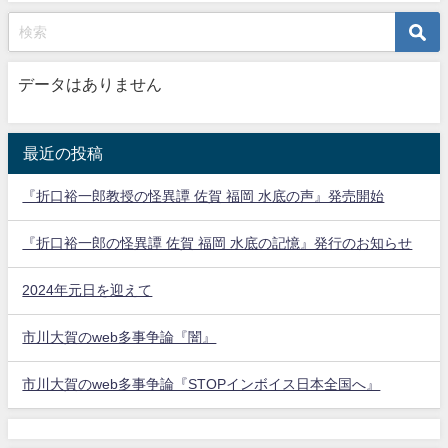
データはありません
最近の投稿
『折口裕一郎教授の怪異譚 佐賀 福岡 水底の声』発売開始
『折口裕一郎の怪異譚 佐賀 福岡 水底の記憶』発行のお知らせ
2024年元日を迎えて
市川大賀のweb多事争論『闇』
市川大賀のweb多事争論『STOPインボイス日本全国へ』