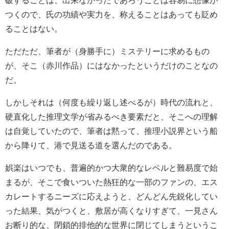
破することは、出来なかったであろうことは容易に想像が
つくので、氏の功績や実力を、称えることはあっても貶め
ることはない。
ただただ、筆者が（身勝手に）ミステリーに求めるもの
が、そこ（赤川作品）にはなかったというだけのことなの
だ。
しかしそれは（何度も繰り返し述べるが）時代の流れと、
硬直化した推理文学が省みるべき要素だと、そこへの理解
は自覚していたので、筆者は黙って、推理小説界という船
から降りて、港で見送る道を選んだのである。
娯楽はいつでも、普遍的かつ大衆的なレベルと難易度で始
まるが、そこで食いついた熱狂的な一部のファンの、エス
カレートするニーズに応えようと、どんどん先鋭化してい
った結果、気がつくと、敷居が高くなりすぎて、一見さん
お断り的な、閉鎖的排他的な世界に閉じてしまうというこ