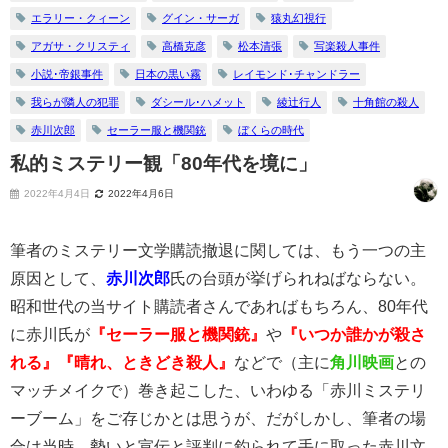
エラリー・クィーン
グイン・サーガ
猿丸幻視行
アガサ・クリスティ
高橋克彦
松本清張
写楽殺人事件
小説･帝銀事件
日本の黒い霧
レイモンド･チャンドラー
我らが隣人の犯罪
ダシール･ハメット
綾辻行人
十角館の殺人
赤川次郎
セーラー服と機関銃
ぼくらの時代
私的ミステリー観「80年代を境に」
2022年4月4日
2022年4月6日
筆者のミステリー文学購読撤退に関しては、もう一つの主
原因として、
赤川次郎
氏の台頭が挙げられねばならない。
昭和世代の当サイト購読者さんであればもちろん、80年代
に赤川氏が
『セーラー服と機関銃』
や
『いつか誰かが殺さ
れる』『晴れ、ときどき殺人』
などで（主に
角川映画
との
マッチメイクで）巻き起こした、いわゆる「赤川ミステリ
ーブーム」をご存じかとは思うが、だがしかし、筆者の場
合は当時、勢いと宣伝と評判に釣られて手に取った赤川文