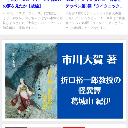
の夢を見たか【後編】
テッペン第3回『タイタニック』
と『ローマの休日』と
70年代、『スターウォーズ』に対抗しよ
大好評！(株)ガジェットリンク新人声優・
うと、東映が、出しちゃいけない本気で対
山城リアンインタビュー！ 今回は「目指
抗しようとした『宇宙からのメッセージ』
せテッペン第3回『タイタニック』と『ロ
徹底解説。後編です！...
ーマの休日』と」となりま...