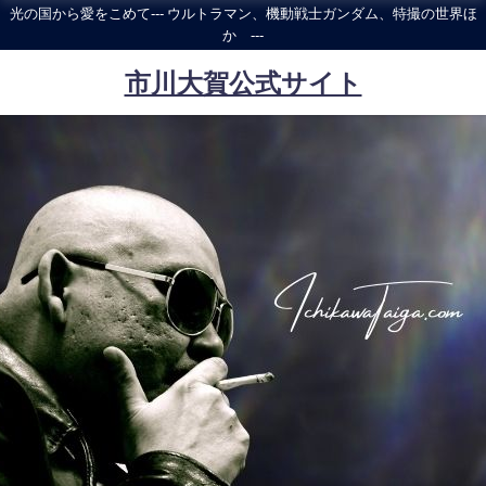
光の国から愛をこめて--- ウルトラマン、機動戦士ガンダム、特撮の世界ほ
か ---
市川大賀公式サイト