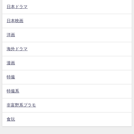
日本ドラマ
日本映画
洋画
海外ドラマ
漫画
特撮
特撮系
非富野系プラモ
食玩