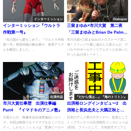
インターミッション
Dialogue
インターミッション『ウルトラ
三留まゆみ×市川大賀 第二夜
作戦第一号』
「三留まゆみとBrian De Palma
と」
『光の国から愛をこめて』『ウルトラ作戦
市川大賀×三留まゆみのクロストーク第二
第一号』再現特撮の舞台裏や、使用アイテ
弾！ファンパラ愛に溢れた三留さんが、デ
ムを解説しました。...
パルマやポールウィリアムスへと出会いに
行ったあの頃トーク！...
出演作品
『だから僕は…』『海のトリトン』
市川大賀仕事歴 出演仕事編
出渕裕ロングインタビュー2 出
Part4 『イマドキのアニメ塾』
渕裕と長浜忠夫と大隅正秋と
（一時工事中）
大賀さんの、映像作品出演歴逸話シリー
日本のアニメ界のデザイナー、監督として
ズ。今回は映画でもドラマでもなくバラエ
トップランナーの出渕裕氏インタビューは
ティ。しかもミッションは「変身ヒーロー
2回目。ファンとして、大地世代マニアと