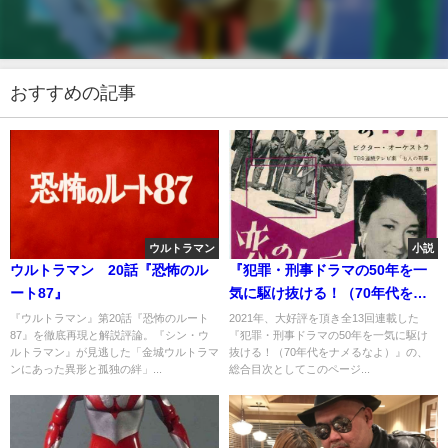
おすすめの記事
ウルトラマン
小説
ウルトラマン 20話『恐怖のル
『犯罪・刑事ドラマの50年を一
ート87』
気に駆け抜ける！（70年代をナ
メるなよ）』目次
『ウルトラマン』第20話『恐怖のルート
2021年、大好評を頂き全13回連載した
87』を徹底再現と解説評論。『シン・ウ
『犯罪・刑事ドラマの50年を一気に駆け
ルトラマン』が見逃した「金城ウルトラマ
抜ける！（70年代をナメるなよ）』の、
ンにあった異形と孤独の絆」...
総合目次としてこのページ...