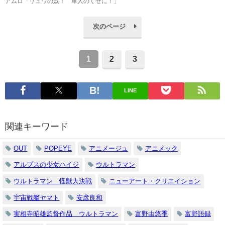
アムロ「リュウの奴！ 軍人のくせに！」
次のページ
1
2
3
LINE
関連キーワード
OUT
POPEYE
アニメージュ
アニメック
アルプスの少女ハイジ
ウルトラマン
ウルトラマン 怪獣大決戦
ニューアート・クリエイション
宇宙戦艦ヤマト
安彦良和
実相寺昭雄監督作品 ウルトラマン
富野由悠季
富野語録