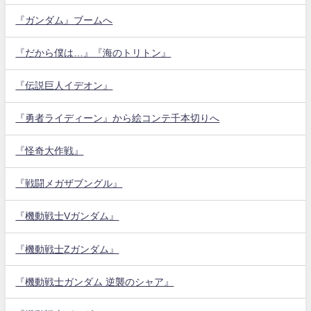
『ガンダム』ブームへ
『だから僕は…』『海のトリトン』
『伝説巨人イデオン』
『勇者ライディーン』から絵コンテ千本切りへ
『怪奇大作戦』
『戦闘メガザブングル』
『機動戦士Vガンダム』
『機動戦士Zガンダム』
『機動戦士ガンダム 逆襲のシャア』