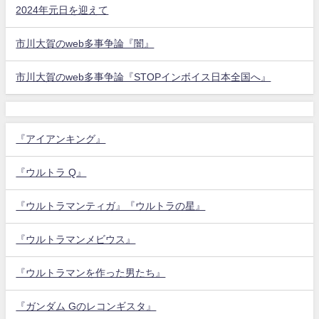
2024年元日を迎えて
市川大賀のweb多事争論『闇』
市川大賀のweb多事争論『STOPインボイス日本全国へ』
『アイアンキング』
『ウルトラ Q』
『ウルトラマンティガ』『ウルトラの星』
『ウルトラマンメビウス』
『ウルトラマンを作った男たち』
『ガンダム Gのレコンギスタ』