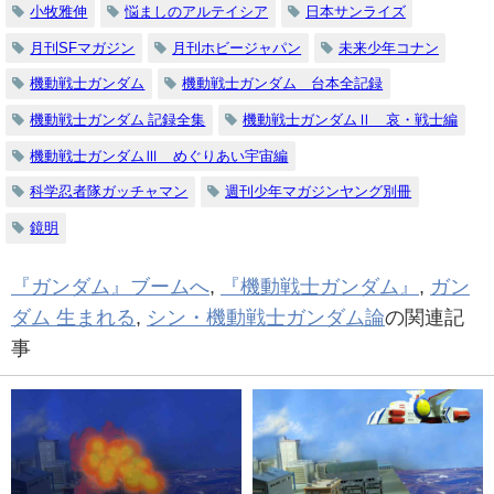
小牧雅伸
悩ましのアルテイシア
日本サンライズ
月刊SFマガジン
月刊ホビージャパン
未来少年コナン
機動戦士ガンダム
機動戦士ガンダム 台本全記録
機動戦士ガンダム 記録全集
機動戦士ガンダムⅡ 哀・戦士編
機動戦士ガンダムⅢ めぐりあい宇宙編
科学忍者隊ガッチャマン
週刊少年マガジンヤング別冊
鏡明
『ガンダム』ブームへ
,
『機動戦士ガンダム』
,
ガン
ダム 生まれる
,
シン・機動戦士ガンダム論
の関連記
事