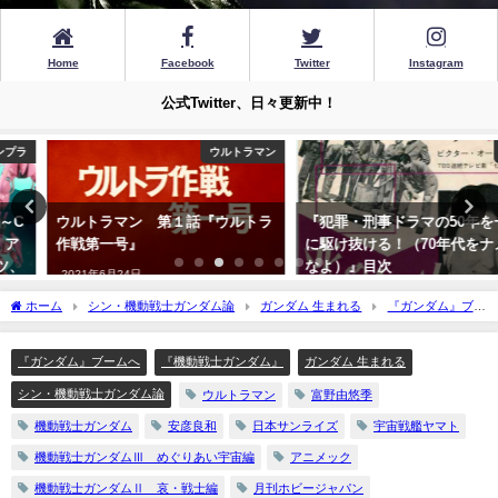
Home
Facebook
Twitter
Instagram
公式Twitter、日々更新中！
ウルトラマン
小説
ウルトラマン 第１話『ウルトラ
『犯罪・刑事ドラマの50年を一気
作戦第一号』
に駆け抜ける！（70年代をナメる
なよ）』目次
2021年6月24日
2022年3月16日
ホーム
シン・機動戦士ガンダム論
ガンダム 生まれる
『ガンダム』ブー
ムへ
『シン・機動戦士ガンダム論！』第7回『テレビから映画版へと「翔んで」』
（前）
『ガンダム』ブームへ
『機動戦士ガンダム』
ガンダム 生まれる
シン・機動戦士ガンダム論
ウルトラマン
富野由悠季
機動戦士ガンダム
安彦良和
日本サンライズ
宇宙戦艦ヤマト
機動戦士ガンダムⅢ めぐりあい宇宙編
アニメック
機動戦士ガンダムⅡ 哀・戦士編
月刊ホビージャパン