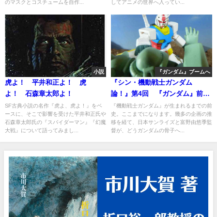
のマスクとコスチュームを自作...
してアニメの世界へ入ってい...
小説
『ガンダム』ブームへ
虎よ！ 平井和正よ！ 虎
『シン・機動戦士ガンダム
よ！ 石森章太郎よ！
論！』第4回 『ガンダム』前夜
の1978年・4
SF古典小説の名作『虎よ、虎よ！』をベ
『機動戦士ガンダム』が生まれるまでの前
ースに、そこで影響を受けた平井和正氏や
史。ここまでになります。幾多の企画の推
石森章太郎氏の『スパイダーマン』『幻魔
移を経て、日本サンライズと富野由悠季監
大戦』について語ってみまし...
督が、どうガンダムの骨子へ...