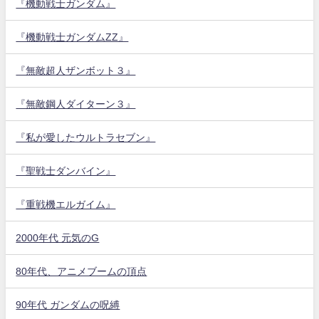
『機動戦士ガンダム』
『機動戦士ガンダムZZ』
『無敵超人ザンボット３』
『無敵鋼人ダイターン３』
『私が愛したウルトラセブン』
『聖戦士ダンバイン』
『重戦機エルガイム』
2000年代 元気のG
80年代、アニメブームの頂点
90年代 ガンダムの呪縛