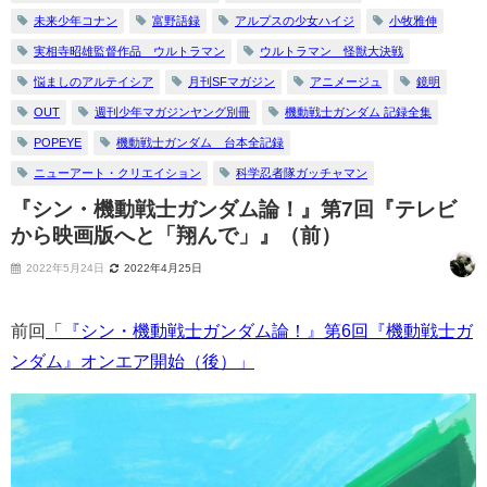
未来少年コナン
富野語録
アルプスの少女ハイジ
小牧雅伸
実相寺昭雄監督作品 ウルトラマン
ウルトラマン 怪獣大決戦
悩ましのアルテイシア
月刊SFマガジン
アニメージュ
鏡明
OUT
週刊少年マガジンヤング別冊
機動戦士ガンダム 記録全集
POPEYE
機動戦士ガンダム 台本全記録
ニューアート・クリエイション
科学忍者隊ガッチャマン
『シン・機動戦士ガンダム論！』第7回『テレビ
から映画版へと「翔んで」』（前）
2022年5月24日
2022年4月25日
前回
「『シン・機動戦士ガンダム論！』第6回『機動戦士ガ
ンダム』オンエア開始（後）」