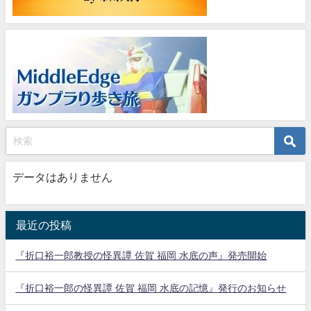
データはありません
最近の投稿
『折口裕一郎教授の怪異譚 佐賀 福岡 水底の声』発売開始
『折口裕一郎の怪異譚 佐賀 福岡 水底の記憶』発行のお知らせ