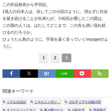
この作品発表から半世紀。
1億人の日本人は、決してこの小説のように、消えずに社会
を築き続けることが出来たが、小松氏が愛したこの国は、
この国の人々は、はたしてどこまで、この先も漂い流れ続
けるのだろうか。
ひょうたん島のように。宇宙を遠く去っていくVoyagerのよ
うに。
1
2
3
LINE
関連キーワード
くだんのはは
こちらニッポン…
ゴルディアスの結び目
さよならジュピター
夜が明けたら
小松左京
平井和正