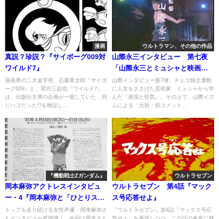
漫画
ウルトラマン、その他の作品
真説？珍説？『サイボーグ009対
山際永三インタビュー 第七夜
ワイルド7』
「山際永三とミュシャと映画の
狂気と」
漫画界の二大金字塔、石森章太郎『サイボ
山際インタビュー第7弾。チェコ独立運動
ーグ009』と、望月三起也『ワイルド7』
に人生をささげた芸術家、ミュシャから学
は、出版社主導の企画が一致していた、同
んだ「表現と狂気」。その上で、山際イズ
じハコだった!?を検証し...
ムによる「元祖・続コメット...
『機動戦士Zガンダム』
ウルトラセブン
岡本麻弥アクトレスインタビュ
ウルトラセブン 第4話『マック
ー・4『岡本麻弥と「ひとりスペ
ス号応答せよ』
クタクル」とアニメ声優を超え
トップを走り続ける女性声優・岡本麻弥さ
『ウルトラセブン』第4話『マックス号応
んインタビュー第四弾！ 今回は岡本さん
答せよ』を再現しつつ、この話の各所に残