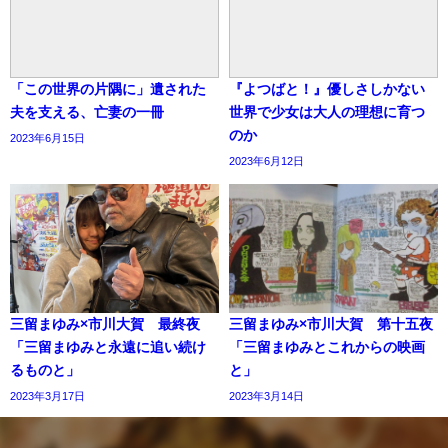
「この世界の片隅に」遺された
『よつばと！』優しさしかない
夫を支える、亡妻の一冊
世界で少女は大人の理想に育つ
のか
2023年6月15日
2023年6月12日
三留まゆみ×市川大賀 最終夜
三留まゆみ×市川大賀 第十五夜
「三留まゆみと永遠に追い続け
「三留まゆみとこれからの映画
るものと」
と」
2023年3月17日
2023年3月14日