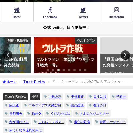
Home
Facebook
Twitter
Instagram
公式Twitter、日々更新中！
ウルトラマン
日本映画
ウルトラマン 第１話『ウルトラ
『戦国自衛隊』誰も計算しなかっ
作戦第一号』
た究極メディアミックス・映画編
2021年6月24日
2021年8月8日
ホーム
Tiger's Review
『こちらニッポン…』小松左京のリアルひょっこり
ひょうたん島
Tiger's Review
小説
小松左京
平井和正
日本沈没
星新一
広瀬正
ゴルディアスの結び目
結晶星団
復活の日
首都消失
物体O
くだんのはは
さよならジュピター
夜が明けたら
こちらニッポン…
虚空の足音
時間エージェント
果てしなき流れの果に