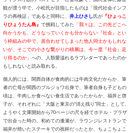
観が漂う中で、小松氏が目指したものは「現代社会インフ
ラの再検証」であると同時に、
井上ひさし
氏が
『ひょっこ
りひょうたん島』
で挑戦してみた
「我々は、この先どこへ
向かうかも、どうなっていくかも分からない『社会』とい
う枠組みの中で、居合わせてしまった他人同士かもしれな
いが、そこでの小さな繋がりの積層は、今一度『社会』足
り得るのか」
への、人類愛溢れるラブレターであったのか
もしれないと読み取れる。
個人的には、関西自体が食肉的には牛肉文化だからか、筆
者の亡母が関西のブルジョワ出身で、筆者自身も子どもの
頃は、牛肉しか食べない食生活であったからか、福井と啓
子が、それぞれに「大阪と東京の“消え残り”同士」として、
ようやく文庫開始から70ページの尺を経てホテル・プラザ
で出会った時の、初めての逢瀬が、ラウンジレストランで
福井が焼いたステーキでの祝杯だったとか、ちょこちょこ