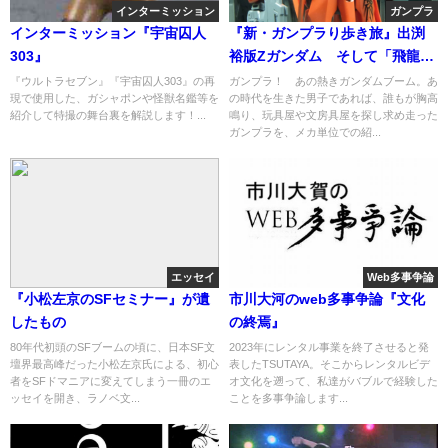
インターミッション
ガンプラ
インターミッション『宇宙囚人
『新・ガンプラり歩き旅』出渕
303』
裕版Zガンダム そして「飛龍」
マーキング その名はバウ！
『ウルトラセブン』『宇宙囚人303』の再
ガンプラ！ あの熱きガンダムブーム。あ
現で使用した、ガシャポンや怪獣名鑑等を
の時代を生きた男子であれば、誰もが胸高
紹介して特撮の舞台裏を解説します！...
鳴り、玩具屋や文房具屋を探し求め走った
ガンプラを、メカ単位での紹...
エッセイ
Web多事争論
『小松左京のSFセミナー』が遺
市川大河のweb多事争論『文化
したもの
の終焉』
80年代初頭のSFブームの頃に、日本SF文
2023年にレンタル事業を終了させると発
壇界最高峰だった小松左京氏による、初心
表したTSUTAYA。そこからレンタルビデ
者をSFドマニアに変えてしまう一冊のエ
オ文化を遡って、私達がバブルで経験した
ッセイを開き、ラノベ文...
ことを多事争論します...