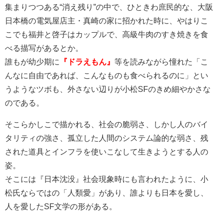
集まりつつある“消え残り”の中で、ひときわ庶民的な、大阪
日本橋の電気屋店主・真崎の家に招かれた時に、やはりこ
こでも福井と啓子はカップルで、高級牛肉のすき焼きを食
べる描写があるとか。
誰もが幼少期に
『ドラえもん』
等を読みながら憧れた「こ
んなに自由であれば、こんなものも食べられるのに」とい
うようなツボも、外さない辺りが小松SFのきめ細やかさな
のである。
そこらかしこで描かれる、社会の脆弱さ、しかし人のバイ
タリティの強さ、孤立した人間のシステム論的な弱さ、残
された道具とインフラを使いこなして生きようとする人の
姿。
そこには『日本沈没』社会現象時にも言われたように、小
松氏ならではの「人類愛」があり、誰よりも日本を愛し、
人を愛したSF文学の形がある。