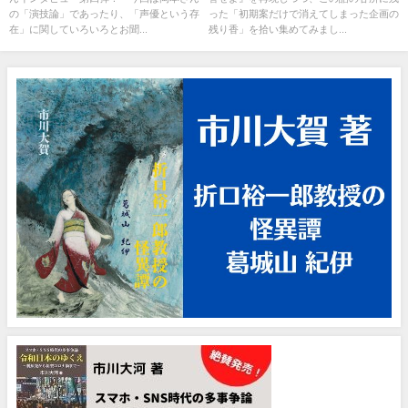
てと』
の「演技論」であったり、「声優という存
った「初期案だけで消えてしまった企画の
在」に関していろいろとお聞...
残り香」を拾い集めてみまし...