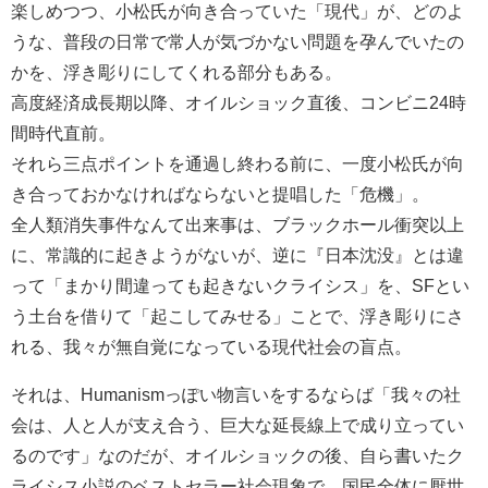
楽しめつつ、小松氏が向き合っていた「現代」が、どのよ
うな、普段の日常で常人が気づかない問題を孕んでいたの
かを、浮き彫りにしてくれる部分もある。
高度経済成長期以降、オイルショック直後、コンビニ24時
間時代直前。
それら三点ポイントを通過し終わる前に、一度小松氏が向
き合っておかなければならないと提唱した「危機」。
全人類消失事件なんて出来事は、ブラックホール衝突以上
に、常識的に起きようがないが、逆に『日本沈没』とは違
って「まかり間違っても起きないクライシス」を、SFとい
う土台を借りて「起こしてみせる」ことで、浮き彫りにさ
れる、我々が無自覚になっている現代社会の盲点。
それは、Humanismっぽい物言いをするならば「我々の社
会は、人と人が支え合う、巨大な延長線上で成り立ってい
るのです」なのだが、オイルショックの後、自ら書いたク
ライシス小説のベストセラー社会現象で、国民全体に厭世