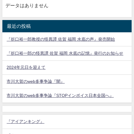
データはありません
最近の投稿
『折口裕一郎教授の怪異譚 佐賀 福岡 水底の声』発売開始
『折口裕一郎の怪異譚 佐賀 福岡 水底の記憶』発行のお知らせ
2024年元日を迎えて
市川大賀のweb多事争論『闇』
市川大賀のweb多事争論『STOPインボイス日本全国へ』
『アイアンキング』