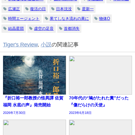
広瀬正
復活の日
日本沈没
星新一
時間エージェント
果てしなき流れの果に
物体O
結晶星団
虚空の足音
首都消失
Tiger's Review
,
小説
の関連記事
『折口裕一郎教授の怪異譚 佐賀
70年代の“鳩がたれた糞”だった
福岡 水底の声』発売開始
『傷だらけの天使』
2026年7月30日
2023年6月18日