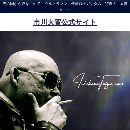
光の国から愛をこめて--- ウルトラマン、機動戦士ガンダム、特撮の世界ほ
か ---
市川大賀公式サイト