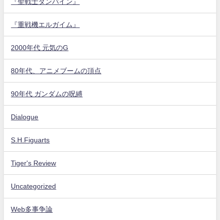
『聖戦士ダンバイン』
『重戦機エルガイム』
2000年代 元気のG
80年代、アニメブームの頂点
90年代 ガンダムの呪縛
Dialogue
S.H.Figuarts
Tiger's Review
Uncategorized
Web多事争論