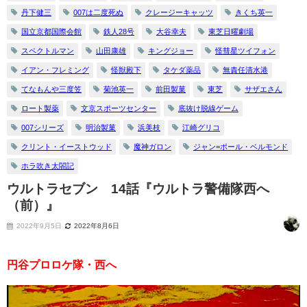
丹下健三
007は二度死ぬ
クレージーキャッツ
きくち英一
国立京都国際会館
鉄人28号
大谷幸夫
東芝日曜劇場
スペクトルマン
山田康雄
キングジョー
怪彗星ツイフォン
イアン・フレミング
怪獣殿下
タケダ薬品
無責任清水港
てなもんや三度笠
菊池英一
前田製菓
東芝
サザエさん
ロート製薬
文京スポーツセンター
底抜け脱線ゲーム
007シリーズ
明治製菓
浜美枝
江崎グリコ
クリント・イーストウッド
魔神ガロン
ジャン=ポール・ベルモンド
ホラ吹き太閤記
ウルトラセブン 14話『ウルトラ警備隊西へ
（前）』
2022年9月5日
2022年8月6日
円谷プロロケ隊・西へ