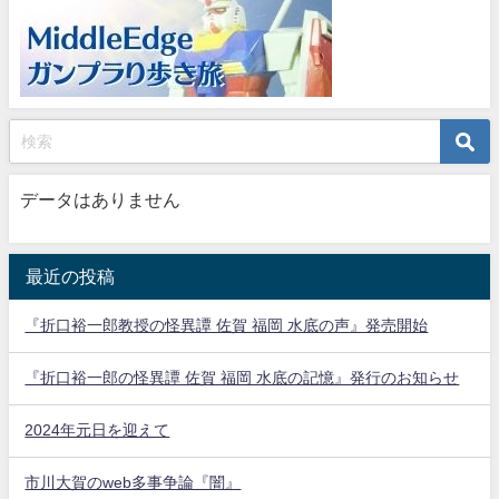
データはありません
最近の投稿
『折口裕一郎教授の怪異譚 佐賀 福岡 水底の声』発売開始
『折口裕一郎の怪異譚 佐賀 福岡 水底の記憶』発行のお知らせ
2024年元日を迎えて
市川大賀のweb多事争論『闇』