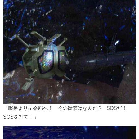
「艦長より司令部へ！ 今の衝撃はなんだ!? SOSだ！
SOSを打て！」