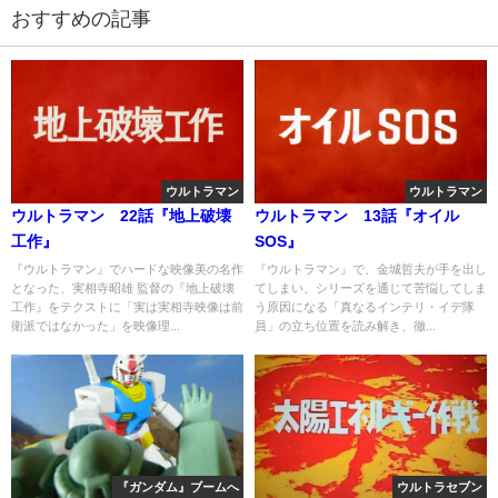
おすすめの記事
ウルトラマン
ウルトラマン
ウルトラマン 22話『地上破壊
ウルトラマン 13話『オイル
工作』
SOS』
『ウルトラマン』でハードな映像美の名作
『ウルトラマン』で、金城哲夫が手を出し
となった、実相寺昭雄 監督の『地上破壊
てしまい、シリーズを通じて苦悩してしま
工作』をテクストに「実は実相寺映像は前
う原因になる「真なるインテリ・イデ隊
衛派ではなかった」を映像理...
員」の立ち位置を読み解き、徹...
『ガンダム』ブームへ
ウルトラセブン