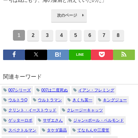
ー号は既にもう、海の藻屑と消えていたのだ」
次のページ
1
2
3
4
5
6
7
8
LINE
関連キーワード
007シリーズ
007は二度死ぬ
イアン・フレミング
ウルトラQ
ウルトラマン
きくち英一
キングジョー
クリント・イーストウッド
クレージーキャッツ
ゲッターロボ
サザエさん
ジャン=ポール・ベルモンド
スペクトルマン
タケダ薬品
てなもんや三度笠