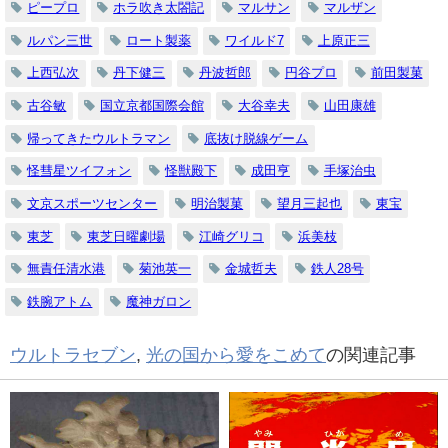
ピープロ
ホラ吹き太閤記
マルサン
マルザン
ルパン三世
ロート製薬
ワイルド7
上原正三
上西弘次
丹下健三
丹波哲郎
円谷プロ
前田製菓
古谷敏
国立京都国際会館
大谷幸夫
山田康雄
帰ってきたウルトラマン
底抜け脱線ゲーム
怪彗星ツイフォン
怪獣殿下
成田亨
手塚治虫
文京スポーツセンター
明治製菓
望月三起也
東宝
東芝
東芝日曜劇場
江崎グリコ
浜美枝
無責任清水港
菊池英一
金城哲夫
鉄人28号
鉄腕アトム
魔神ガロン
ウルトラセブン
,
光の国から愛をこめて
の関連記事