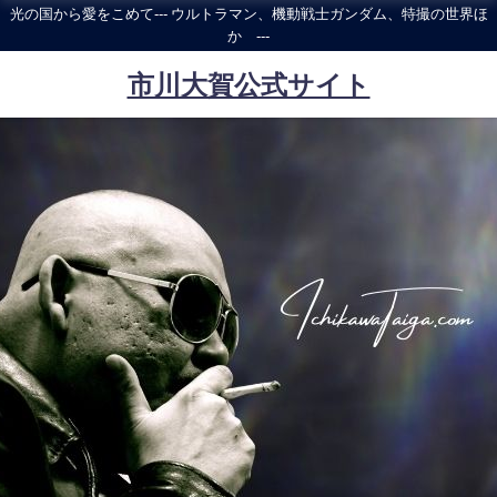
光の国から愛をこめて--- ウルトラマン、機動戦士ガンダム、特撮の世界ほ
か ---
市川大賀公式サイト