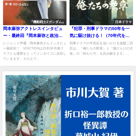
『機動戦士Zガンダム』
日本ドラマ
岡本麻弥アクトレスインタビュ
『犯罪・刑事ドラマの50年を一
ー・最終回『岡本麻弥と政治へ
気に駆け抜ける！（70年代をナ
届ける声と「私たちは味方なん
メるなよ）』Part2
レジェンド声優・岡本麻弥さんインタビュ
刑事ドラマの半世紀を追いかける連載二回
ー最終回！ VOICTIONは日本SF作家ク
目は、『俺たちの勲章』と『傷だらけの天
だ」と』
ラブとも連携をとってインボイスに反対し
使』の「終わり方」を読み解きます。...
ていきます。その上で...