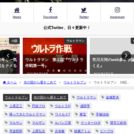
Home
Facebook
Twitter
Instagram
公式Twitter、日々更新中！
ウルトラマン
Web多事争論
ウルトラマン 第１話『ウルトラ
市川大河のweb多事争論『夢のゆ
作戦第一号』
くえ』
2021年6月24日
2021年7月1日
ホーム
光の国から愛をこめて
ウルトラセブン
ウルトラセブン 14話
『ウルトラ警備隊西へ（前）』
ウルトラセブン
光の国から愛をこめて
ウルトラマン
金城哲夫
上原正三
円谷プロ
ウルトラQ
成田亨
帰ってきたウルトラマン
ワイルド7
東宝
手塚治虫
マルサン
マルザン
ルパン三世
ゲッターロボ
望月三起也
丹波哲郎
上西弘次
古谷敏
鉄腕アトム
ピープロ