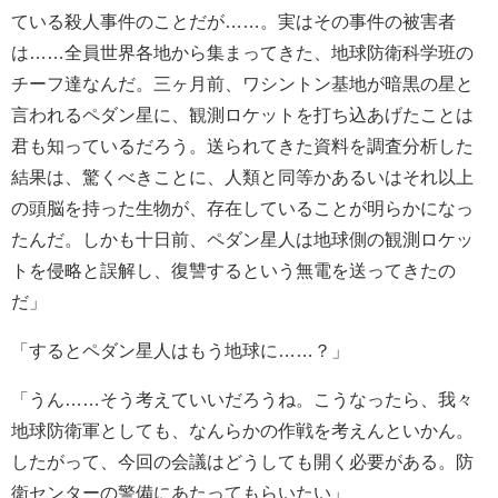
ている殺人事件のことだが……。実はその事件の被害者
は……全員世界各地から集まってきた、地球防衛科学班の
チーフ達なんだ。三ヶ月前、ワシントン基地が暗黒の星と
言われるペダン星に、観測ロケットを打ち込あげたことは
君も知っているだろう。送られてきた資料を調査分析した
結果は、驚くべきことに、人類と同等かあるいはそれ以上
の頭脳を持った生物が、存在していることが明らかになっ
たんだ。しかも十日前、ペダン星人は地球側の観測ロケッ
トを侵略と誤解し、復讐するという無電を送ってきたの
だ」
「するとペダン星人はもう地球に……？」
「うん……そう考えていいだろうね。こうなったら、我々
地球防衛軍としても、なんらかの作戦を考えんといかん。
したがって、今回の会議はどうしても開く必要がある。防
衛センターの警備にあたってもらいたい」