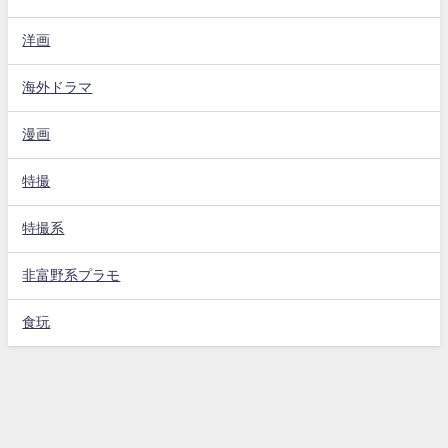
洋画
海外ドラマ
漫画
特撮
特撮系
非富野系プラモ
食玩