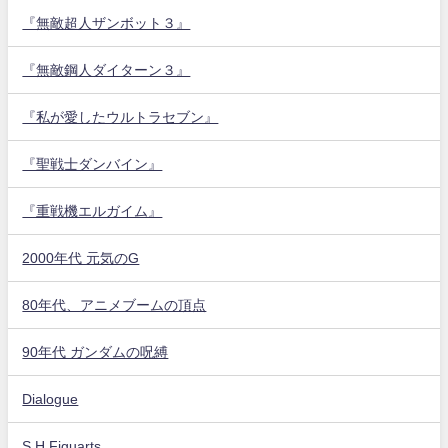
『無敵超人ザンボット３』
『無敵鋼人ダイターン３』
『私が愛したウルトラセブン』
『聖戦士ダンバイン』
『重戦機エルガイム』
2000年代 元気のG
80年代、アニメブームの頂点
90年代 ガンダムの呪縛
Dialogue
S.H.Figuarts