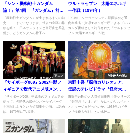
『シン・機動戦士ガンダム
ウルトラセブン 太陽エネルギ
論！』第4回 『ガンダム』前夜
ー作戦（1994年）
の1978年・4
『機動戦士ガンダム』が生まれるまでの前
1994年にソーラーシステム振興協会と通
史。ここまでになります。幾多の企画の推
商産業省・資源エネルギー庁によるプロパ
移を経て、日本サンライズと富野由悠季監
ガンダ番組として制作された『ウルトラセ
督が、どうガンダムの骨子へ...
ブン 太陽エネルギー作戦...
アニメ
『怪奇大作戦』
『サイボーグ009』2002年製フ
東野圭吾『探偵ガリレオ』と、
ィギュアで歴代アニメ版メンバ
伝説のテレビドラマ『怪奇大作
ーを再現する！・6「サンライズ
戦』
『サイボーグ009』平成版のフィギュアを
東野圭吾氏の大人気短編推理小説シリーズ
使って、各時代の00ナンバーサイボーグ
『探偵ガリレオ』が、なにへのリスペクト
版」
を再現しようという短期集中企画。大詰め
とオマージュだったのか。1968年のドラ
は、1979年にTV放映...
マ『怪奇大作戦』との比較...