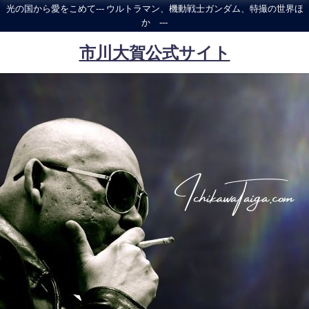
光の国から愛をこめて--- ウルトラマン、機動戦士ガンダム、特撮の世界ほ
か ---
市川大賀公式サイト