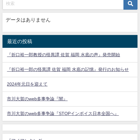
データはありません
最近の投稿
『折口裕一郎教授の怪異譚 佐賀 福岡 水底の声』発売開始
『折口裕一郎の怪異譚 佐賀 福岡 水底の記憶』発行のお知らせ
2024年元日を迎えて
市川大賀のweb多事争論『闇』
市川大賀のweb多事争論『STOPインボイス日本全国へ』