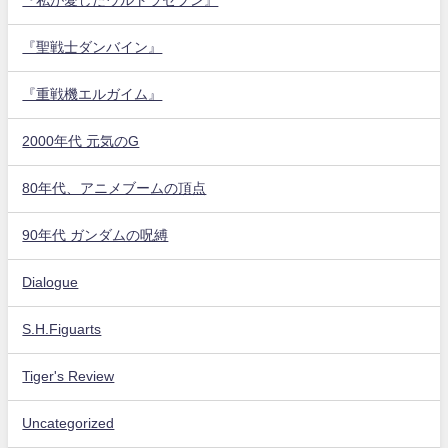
『私が愛したウルトラセブン』
『聖戦士ダンバイン』
『重戦機エルガイム』
2000年代 元気のG
80年代、アニメブームの頂点
90年代 ガンダムの呪縛
Dialogue
S.H.Figuarts
Tiger's Review
Uncategorized