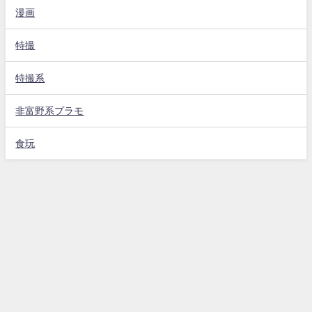
漫画
特撮
特撮系
非富野系プラモ
食玩
サイトポリシー
プライベートポリシー
ごあいさつ
プロフィール＆コンタクト
Ichikawa Taiga All Rights Reserved.