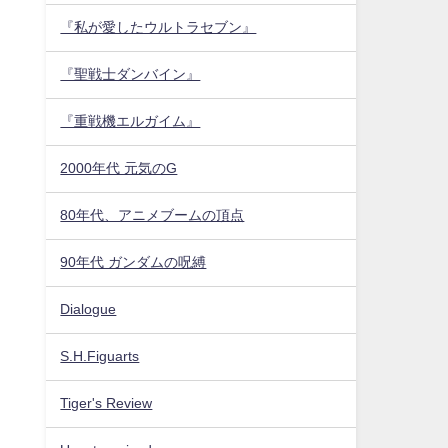
『私が愛したウルトラセブン』
『聖戦士ダンバイン』
『重戦機エルガイム』
2000年代 元気のG
80年代、アニメブームの頂点
90年代 ガンダムの呪縛
Dialogue
S.H.Figuarts
Tiger's Review