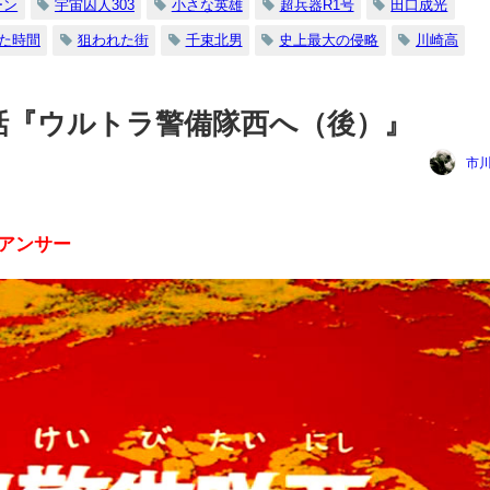
ーン
宇宙囚人303
小さな英雄
超兵器R1号
田口成光
た時間
狙われた街
千束北男
史上最大の侵略
川崎高
話『ウルトラ警備隊西へ（後）』
市
アンサー