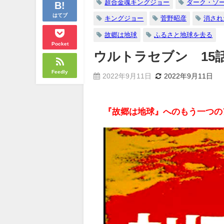
超合金魂キングジョー
ダーク・ゾ
はてブ
キングジョー
菅野昭彦
消され
故郷は地球
ふるさと地球を去る
Pocket
ウルトラセブン 15
Feedly
2022年9月11日
2022年9月11日
『故郷は地球』へのもう一つの