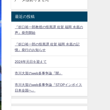
最近の投稿
『折口裕一郎教授の怪異譚 佐賀 福岡 水底の
声』発売開始
『折口裕一郎の怪異譚 佐賀 福岡 水底の記
憶』発行のお知らせ
2024年元日を迎えて
市川大賀のweb多事争論『闇』
市川大賀のweb多事争論『STOPインボイス
日本全国へ』