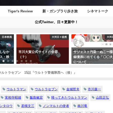
Tiger's Review
新・ガンプラり歩き旅
シネマトーク
公式Twitter、日々更新中！
大河日々徒然
大河日々徒然
全容
サジェスト汚染・ぬこー様の実
『犯罪・刑事ドラマの5
録漫画に出てくる「〇〇大〇」
気に駆け抜ける！（70
について
メるなよ）』目次
2022年12月13日
2022年3月16日
ウルトラセブン 15話『ウルトラ警備隊西へ（後）』
ウルトラマン
ウルトラセブン
金城哲夫
市川森一
実相寺昭雄
飯島敏宏
帰ってきたウルトラマン
山田正弘
ンタロウ
若槻文三
ノンマルトの使者
南川竜