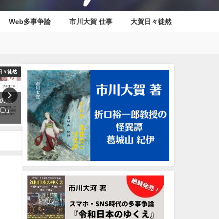
Web多事争論
市川大賀 仕事
大賀日々徒然
小説
ガンプラ
ウル
0年を一
『ガンプラり歩き旅』その97 ～
ウルトラマン 第１話『ウ
年代をナ
CとDの間に何があったのか？
ラ作戦第一号』
アクシズの量産型モビル・スー
2021年6月24日
ツ、ガザC登場！～
2023年1月22日