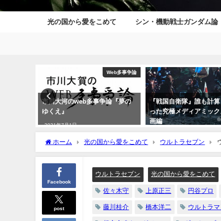
光の国から愛をこめて
シン・機動戦士ガンダム論
Web多事争論
日本映画
事争論『夢の
『戦国自衛隊』誰も計算しなか
市川大賀公式サイトの
った究極メディアミックス・映
（？）
画編
2021年6月19日
2021年8月8日
ホーム
光の国から愛をこめて
ウルトラセブン
ウルトラセブン
光の国から愛をこめて
Facebook
佐々木守
上原正三
円谷プロ
藤川桂介
橋本洋二
ウルトラマ
post