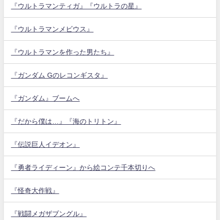
『ウルトラマンティガ』『ウルトラの星』
『ウルトラマンメビウス』
『ウルトラマンを作った男たち』
『ガンダム Gのレコンギスタ』
『ガンダム』ブームへ
『だから僕は…』『海のトリトン』
『伝説巨人イデオン』
『勇者ライディーン』から絵コンテ千本切りへ
『怪奇大作戦』
『戦闘メガザブングル』