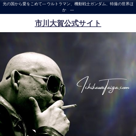
光の国から愛をこめて--- ウルトラマン、機動戦士ガンダム、特撮の世界ほ
か ---
市川大賀公式サイト