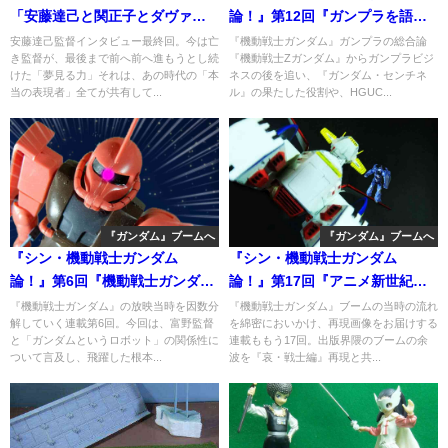
「安藤達己と関正子とダヴァオ
論！』第12回『ガンプラを語り
と」
尽くせ！・4』
安藤達己監督インタビュー最終回。今は亡
『機動戦士ガンダム』ガンプラの総合論
き監督が、最後まで前へ前へ進もうとし続
『機動戦士Zガンダム』からガンプラビジ
けた「夢見る力」それは、あの時代の「本
ネスの後を追い、『ガンダム・センチネ
当の表現者」全てが共有して...
ル』の果たした役割や、HGUC...
『ガンダム』ブームへ
『ガンダム』ブームへ
『シン・機動戦士ガンダム
『シン・機動戦士ガンダム
論！』第6回『機動戦士ガンダ
論！』第17回『アニメ新世紀宣
ム』オンエア開始（後）
言・2』
『機動戦士ガンダム』の放映当時を因数分
『機動戦士ガンダム』ブームの当時の流れ
解していく連載第6回。今回は、富野監督
を綿密においかけ、再現画像をお届けする
と「ガンダムというロボット」の関係性に
連載ももう17回。出版界隈のブームの余
ついて言及し、飛躍した根本...
波を『哀・戦士編』再現と共...