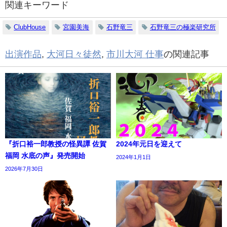
関連キーワード
ClubHouse
宮園美海
石野竜三
石野竜三の極楽研究所
出演作品
,
大河日々徒然
,
市川大河 仕事
の関連記事
『折口裕一郎教授の怪異譚 佐賀
2024年元日を迎えて
福岡 水底の声』発売開始
2024年1月1日
2026年7月30日