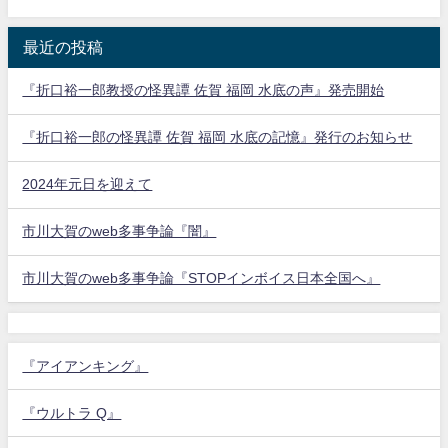
最近の投稿
『折口裕一郎教授の怪異譚 佐賀 福岡 水底の声』発売開始
『折口裕一郎の怪異譚 佐賀 福岡 水底の記憶』発行のお知らせ
2024年元日を迎えて
市川大賀のweb多事争論『闇』
市川大賀のweb多事争論『STOPインボイス日本全国へ』
『アイアンキング』
『ウルトラ Q』