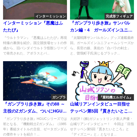
インターミッション
完成形フィギュア
インターミッション『悪魔はふ
『ガンプラり歩き旅』サンバル
たたび』
カン編・4 ガールズインユニフ
ォーム 太陽戦隊サンバルカン
『ウルトラマン』『悪魔はふたたび』再現
『太陽戦隊サンバルカン』グッズ連載最終
特撮の裏側を紹介。国立競技場セットの作
回。ガールズインユニフォームシリーズか
成から、旧バンダイウルトラ怪獣シリーズ
ら、長官の娘、美佐の「白バラの剣士」
で発売された、アボラスとバ...
と、曽我町子氏演じるブラック...
ガンプラ
『重戦機エルガイム』
『ガンプラり歩き旅』その88 ～
山城リアンインタビュー目指せ
主役のZガンダム、ついにHGUC
テッペン第5回『貫きたいとこ
に登場！ 君は刻の涙を見た
ろ』と『ディズニー』と
『ガンプラり歩き旅』HGUCシリーズでは
大好評！(株)ガジェットリンク新人声優・
初となる、『機動戦士Zガンダム』（1985
山城リアンインタビュー！ 今回は「目指
か？～
年）番組タイトルの主役、ゼータガンダム
せテッペン第5回『貫きたいところ』と
の傑作キットを紹介！...
『ディズニー』と」となりま...