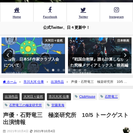
Home
Facebook
Twitter
Instagram
公式Twitter、日々更新中！
日本映画
ウルトラマン
『戦国自衛隊』誰も計算しなかっ
ウルトラマン 第１話『ウルトラ
た究極メディアミックス・映画編
作戦第一号』
2021年8月8日
2021年6月24日
ホーム
市川大河 仕事
出演作品
声優・石野竜三 極楽研究所 10/5 ト
ークゲスト出演情報
出演作品
大河日々徒然
市川大河 仕事
ClubHouse
石野竜三
石野竜三の極楽研究所
宮園美海
声優・石野竜三 極楽研究所 10/5 トークゲスト
出演情報
2021年10月4日
2021年10月4日