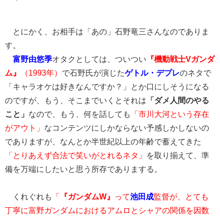
とにかく、お相手は「あの」石野竜三さんなのでありま
す。
富野由悠季
オタクとしては、ついつい
『機動戦士Vガンダ
ム』
（1993年）
で石野氏が演じた
ゲトル・デプレ
のネタで
「キャラオケは好きなんですか？」とか口にしそうになる
のですが、もう、そこまでいくとそれは
「ダメ人間のやる
こと」
なので、もう、何を話しても
「市川大河という存在
がアウト」
なコンテンツにしかならない予感しかしないの
でありますが、なんとか半世紀以上の年齢で蓄えてきた
「とりあえず合法で笑いがとれるネタ」
を取り揃えて、準
備を万端にしたいと思う所存でありまする。
くれぐれも
「
『ガンダムW』
って
池田成
監督が、とても
丁寧に富野ガンダムにおけるアムロとシャアの関係を因数