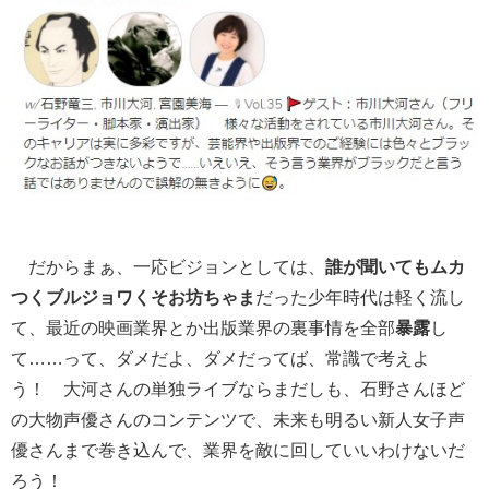
だからまぁ、一応ビジョンとしては、
誰が聞いてもムカ
つくブルジョワくそお坊ちゃま
だった少年時代は軽く流し
て、最近の映画業界とか出版業界の裏事情を全部
暴露
し
て……って、ダメだよ、ダメだってば、常識で考えよ
う！ 大河さんの単独ライブならまだしも、石野さんほど
の大物声優さんのコンテンツで、未来も明るい新人女子声
優さんまで巻き込んで、業界を敵に回していいわけないだ
ろう！