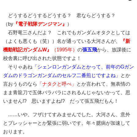
どうするどうするどうする？ 君ならどうする？
（by
『電子戦隊デンジマン』
）
石野竜三さんだよ？ これでもガンダムオタクとしては
（よくも悪くも（笑））名が通っている大河さんが、
『新
機動戦記ガンダムW』
（1995年）
の
張五飛
から、放課後に
校舎裏に呼び出された状態ですよ！
そりゃあね
「シェンロンガンダムとかって、前年のGガン
ダムのドラゴンガンダムのセルフ二番煎じですよね」
とか
言おうものなら
「ナタクと呼べ」
とか言われて、無表情の
まま青龍刀で五体バラバラにされるんじゃないかって、思
いません!? 思いますよね!? だって張五飛だもん！
……いや、フザけてすみませんでした。大河さん、意外
とプレッシャーとか緊張に弱いです。年々臆病が加速して
おります。