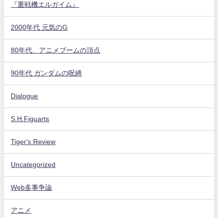
『重戦機エルガイム』
2000年代 元気のG
80年代、アニメブームの頂点
90年代 ガンダムの呪縛
Dialogue
S.H.Figuarts
Tiger's Review
Uncategorized
Web多事争論
アニメ