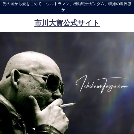
光の国から愛をこめて--- ウルトラマン、機動戦士ガンダム、特撮の世界ほ
か ---
市川大賀公式サイト