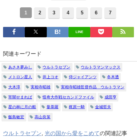
1
2
3
4
5
6
7
LINE
関連キーワード
あさき夢みし
ウルトラセブン
ウルトラマンマックス
メトロン星人
井上コオ
侍ジャイアンツ
冬木透
大木淳
実相寺昭雄
実相寺昭雄監督作品 ウルトラマン
宵闇せまれば
怪奇大作戦セカンドファイル
成田亨
星の林に月の船
曼荼羅
梶原一騎
金城哲夫
飯島敏宏
高山良策
ウルトラセブン
,
光の国から愛をこめて
の関連記事