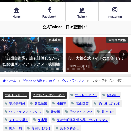
Home
Facebook
Twitter
Instagram
公式Twitter、日々更新中！
大河日々徒然
ガンプラ
市川大賀公式サイトの全容（？）
『ガンプラり歩き旅』その97 ～C
とDの間に何があったのか？ ア
2021年6月19日
クシズの量産型モビル・スーツ、
ガザC登場！～
ホーム
光の国から愛をこめて
ウルトラセブン
ウルトラセブン 8話
2023年1月22日
『狙われた街』
ウルトラセブン
光の国から愛をこめて
ウルトラセブン
金城哲夫
実相寺昭雄
飯島敏宏
成田亨
高山良策
星の林に月の船
ウルトラマンマックス
曼荼羅
侍ジャイアンツ
井上コオ
メトロン星人
冬木透
実相寺昭雄監督作品 ウルトラマン
梶原一騎
宵闇せまれば
あさき夢みし