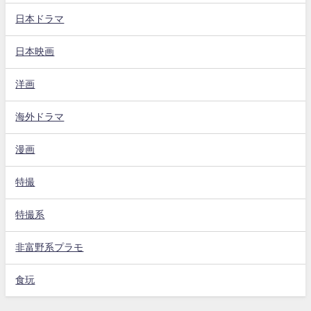
日本ドラマ
日本映画
洋画
海外ドラマ
漫画
特撮
特撮系
非富野系プラモ
食玩