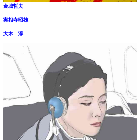
金城哲夫
実相寺昭雄
大木 淳