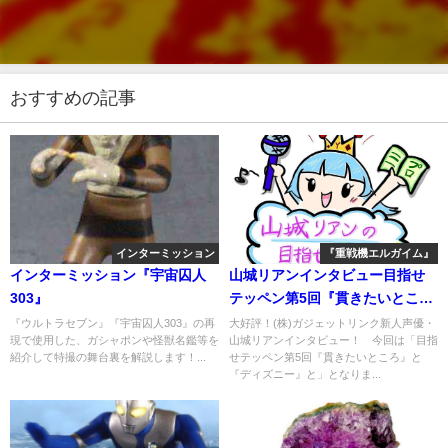
おすすめの記事
インターミッション
『重戦機エルガイム』
インターミッション『宇宙囚人
山城リアンインタビュー目指せ
303』
テッペン第5回『貫きたいとこ
ろ』と『ディズニー』と
『ウルトラセブン』『宇宙囚人303』の再
大好評！(株)ガジェットリンク新人声優・
現で使用した、ガシャポンや怪獣名鑑等を
山城リアンインタビュー！ 今回は「目指
紹介して特撮の舞台裏を解説します！...
せテッペン第5回『貫きたいところ』と
『ディズニー』と」となりま...