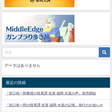
データはありません
最近の投稿
『折口裕一郎教授の怪異譚 佐賀 福岡 水底の声』発売開始
『折口裕一郎の怪異譚 佐賀 福岡 水底の記憶』発行のお知らせ