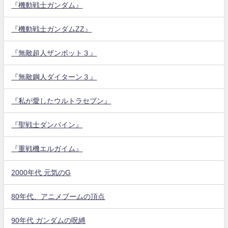
『機動戦士ガンダム』
『機動戦士ガンダムZZ』
『無敵超人ザンボット３』
『無敵鋼人ダイターン３』
『私が愛したウルトラセブン』
『聖戦士ダンバイン』
『重戦機エルガイム』
2000年代 元気のG
80年代、アニメブームの頂点
90年代 ガンダムの呪縛