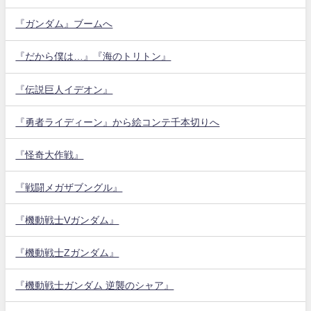
『ガンダム』ブームへ
『だから僕は…』『海のトリトン』
『伝説巨人イデオン』
『勇者ライディーン』から絵コンテ千本切りへ
『怪奇大作戦』
『戦闘メガザブングル』
『機動戦士Vガンダム』
『機動戦士Zガンダム』
『機動戦士ガンダム 逆襲のシャア』