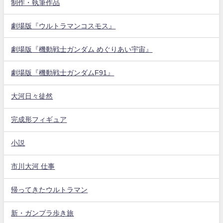
制作・執筆作品
劇場版『ウルトラマンコスモス』
劇場版『機動戦士ガンダム めぐりあい宇宙』
劇場版『機動戦士ガンダムF91』
大河日々徒然
完成形フィギュア
小説
市川大河 仕事
帰ってきたウルトラマン
新・ガンプラ歩き旅