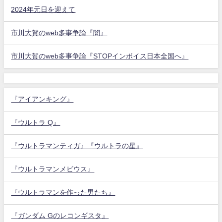
2024年元日を迎えて
市川大賀のweb多事争論『闇』
市川大賀のweb多事争論『STOPインボイス日本全国へ』
『アイアンキング』
『ウルトラ Q』
『ウルトラマンティガ』『ウルトラの星』
『ウルトラマンメビウス』
『ウルトラマンを作った男たち』
『ガンダム Gのレコンギスタ』