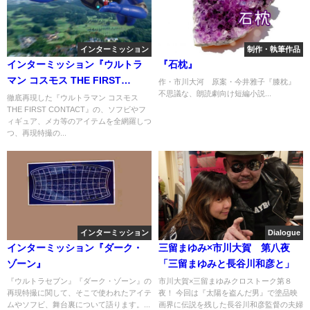
インターミッション
制作・執筆作品
インターミッション『ウルトラ
『石枕』
マン コスモス THE FIRST
作・市川大河 原案・今井雅子『膝枕』
不思議な、朗読劇向け短編小説...
CONTACT』
徹底再現した『ウルトラマン コスモス
THE FIRST CONTACT』の、ソフビやフ
ィギュア、メカ等のアイテムを全網羅しつ
つ、再現特撮の...
インターミッション
Dialogue
インターミッション『ダーク・
三留まゆみ×市川大賀 第八夜
ゾーン』
「三留まゆみと長谷川和彦と」
『ウルトラセブン』『ダーク・ゾーン』の
市川大賀×三留まゆみクロストーク第８
再現特撮に関して、そこで使われたアイテ
夜！ 今回は『太陽を盗んだ男』で塗品映
ムやソフビ、舞台裏について語ります。...
画界に伝説を残した長谷川和彦監督の夫婦