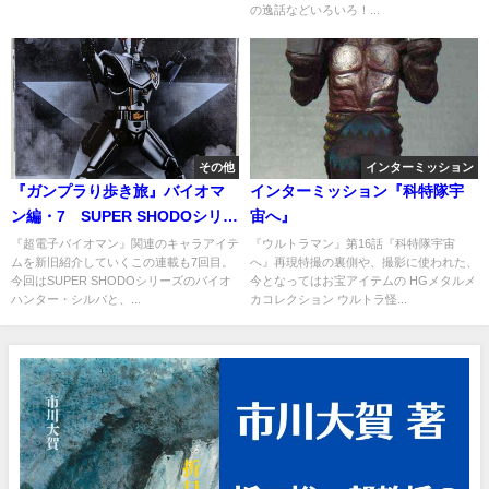
の逸話などいろいろ！...
その他
インターミッション
『ガンプラり歩き旅』バイオマ
インターミッション『科特隊宇
ン編・7 SUPER SHODOシリー
宙へ』
ズ シルバ ガールズ・イン・
『超電子バイオマン』関連のキャラアイテ
『ウルトラマン』第16話『科特隊宇宙
ムを新旧紹介していくこの連載も7回目。
へ』再現特撮の裏側や、撮影に使われた、
ユニフォーム ファラキャット
今回はSUPER SHODOシリーズのバイオ
今となってはお宝アイテムの HGメタルメ
ハンター・シルバと、...
カコレクション ウルトラ怪...