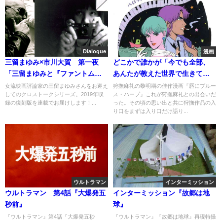
Dialogue
漫画
三留まゆみ×市川大賀 第一夜
どこかで誰かが「今でも全部、
「三留まゆみと『ファントム・
あんたが教えた世界で生きて
オブ・パラダイス』と」
る」狩撫麻礼との出会い
女流映画評論家の三留まゆみさんをお迎え
狩撫麻礼の黎明期の佳作漫画『唇にブルー
してのクロストークシリーズ。2019年収
ス・ハープ』これが狩撫麻礼との出会いだ
録の復刻版を連載でお届けします！...
った。その頃の思い出と共に狩撫作品の入
り口をまずは入り口だけ語り...
ウルトラマン
インターミッション
ウルトラマン 第4話『大爆発五
インターミッション『故郷は地
秒前』
球』
『ウルトラマン』第4話『大爆発五秒
『ウルトラマン』『故郷は地球』再現特撮