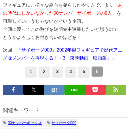
フィギュアに、様々な趣向を凝らしたやり方で、より
「あ
の時代にしかいなかった00ナンバーサイボーグの9人」
を、
再現していこうじゃないかという企画。
全回に渡ってこの遊びを短期集中連載したいと思うので、
どうかよろしくお付き合いのほどを！
次回
「『サイボーグ009』2002年製フィギュアで歴代アニ
メ版メンバーを再現する！・3「東映動画 映画版」」
1
2
3
4
5
6
LINE
関連キーワード
00ナンバーボックス
サイボーグ009