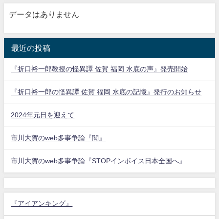
データはありません
最近の投稿
『折口裕一郎教授の怪異譚 佐賀 福岡 水底の声』発売開始
『折口裕一郎の怪異譚 佐賀 福岡 水底の記憶』発行のお知らせ
2024年元日を迎えて
市川大賀のweb多事争論『闇』
市川大賀のweb多事争論『STOPインボイス日本全国へ』
『アイアンキング』