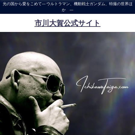
光の国から愛をこめて--- ウルトラマン、機動戦士ガンダム、特撮の世界ほ
か ---
市川大賀公式サイト