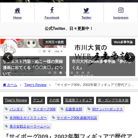
Home
Facebook
Twitter
Instagram
公式Twitter、日々更新中！
Web多事争論
制作・執筆作品
市川大河のweb多事争論『夢のゆ
新作小説『折口裕一郎教授の怪異
くえ』
譚 葛城山 紀伊』8/1発売開始
2021年7月1日
2022年7月28日
ホーム
Tiger's Review
『サイボーグ009』2002年製フィギュアで歴代アニメ
版メンバーを再現する！・2「商品版レビュー・キャラクター別」
Tiger's Review
アニメ
その他
完成形フィギュア
新・ガンプラ歩き旅
バンダイ
サイボーグ009
石森章太郎
00ナンバーボックス
氷河戦士ガイスラッガー
サイボーグ009 超銀河伝説
美少女戦士セーラームーン
『サイボーグ009』2002年製フィギュアで歴代ア