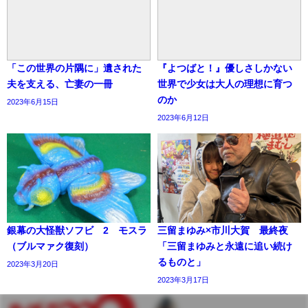
「この世界の片隅に」遺された
『よつばと！』優しさしかない
夫を支える、亡妻の一冊
世界で少女は大人の理想に育つ
のか
2023年6月15日
2023年6月12日
銀幕の大怪獣ソフビ 2 モスラ
三留まゆみ×市川大賀 最終夜
（ブルマァク復刻）
「三留まゆみと永遠に追い続け
るものと」
2023年3月20日
2023年3月17日