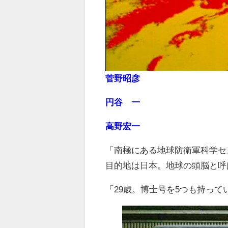
菅野昭彦
円谷 一
高野宏一
「南極にある地球防衛軍科学セ
目的地は日本。地球の頭脳と呼
「29歳。博士号を5つも持って