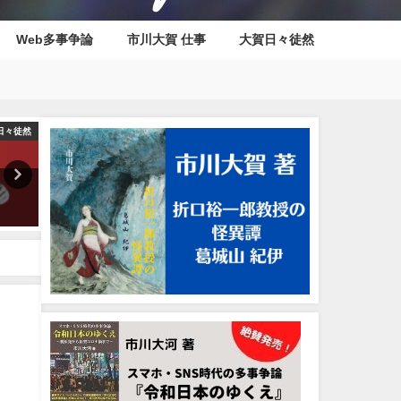
Web多事争論
市川大賀 仕事
大賀日々徒然
日々徒然
大河日々徒然
サジェスト汚染・ぬこー様の実
『犯罪・刑事ドラマの50年
録漫画に出てくる「〇〇大〇」
気に駆け抜ける！（70年代
について
メるなよ）』目次
2022年12月13日
2022年3月16日