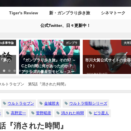
Tiger's Review
新・ガンプラり歩き旅
シネマトーク
公式Twitter、日々更新中！
eb多事争論
ガンプラ
大河
『夢の
『ガンプラり歩き旅』その97 ～
市川大賀公式サイトの全容
CとDの間に何があったのか？
（？）
アクシズの量産型モビル・スー
2021年6月19日
ツ、ガザC登場！～
ウルトラセブン 第5話『消された時間』
2023年1月22日
ウルトラセブン
金城哲夫
ウルトラ怪獣シリーズ
一
高野宏一
菅野昭彦
消された時間
ビラ星人
話『消された時間』