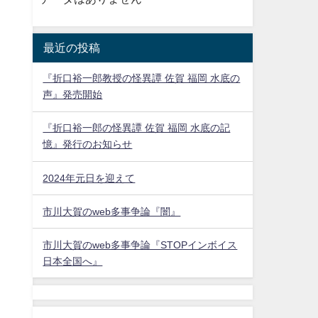
最近の投稿
『折口裕一郎教授の怪異譚 佐賀 福岡 水底の
声』発売開始
『折口裕一郎の怪異譚 佐賀 福岡 水底の記
憶』発行のお知らせ
2024年元日を迎えて
市川大賀のweb多事争論『闇』
市川大賀のweb多事争論『STOPインボイス
日本全国へ』