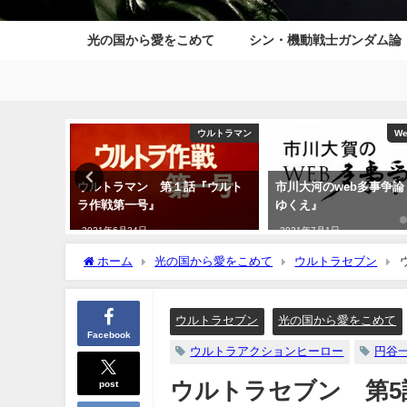
光の国から愛をこめて
シン・機動戦士ガンダム論
作・執筆作品
ウルトラマン
W
教授の怪
ウルトラマン 第１話『ウルト
市川大河のweb多事争論
1発売開始
ラ作戦第一号』
ゆくえ』
2021年6月24日
2021年7月1日
ホーム
光の国から愛をこめて
ウルトラセブン
ウルトラセブン
光の国から愛をこめて
Facebook
ウルトラアクションヒーロー
円谷
post
ウルトラセブン 第5