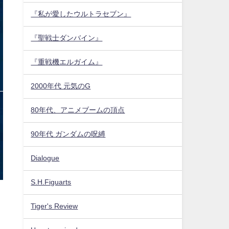
『私が愛したウルトラセブン』
『聖戦士ダンバイン』
『重戦機エルガイム』
2000年代 元気のG
80年代、アニメブームの頂点
90年代 ガンダムの呪縛
Dialogue
S.H.Figuarts
Tiger's Review