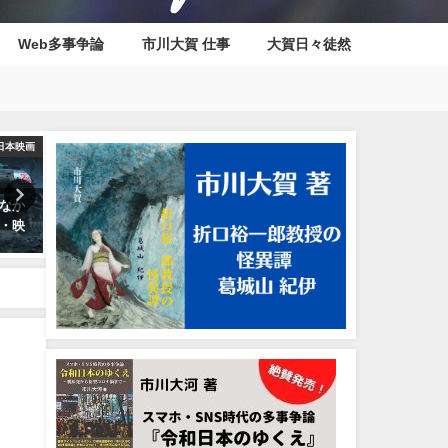
Web多事争論
市川大賀 仕事
大賀日々徒然
日本映画
小説
Web多
なか
『犯罪・刑事ドラマの50年を一
市川大河のweb多事争論『夢
・映
気に駆け抜ける！（70年代をナ
ゆくえ』
メるなよ）』目次
2021年7月1日
2022年3月16日