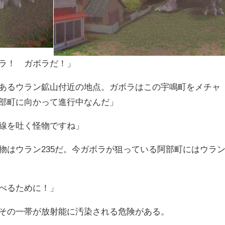
ラ！ ガボラだ！」
あるウラン鉱山付近の地点。ガボラはこの宇鳴町をメチャ
部町に向かって進行中なんだ」
線を吐く怪物ですね」
物はウラン235だ。今ガボラが狙っている阿部町にはウラ
べるために！」
その一帯が放射能に汚染される危険がある。