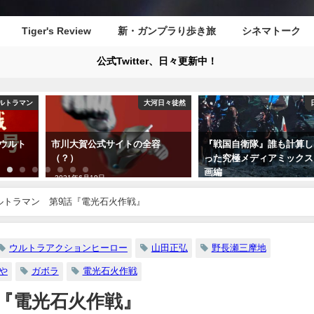
Tiger's Review
新・ガンプラり歩き旅
シネマトーク
公式Twitter、日々更新中！
ルトラマン
大河日々徒然
ウルト
市川大賀公式サイトの全容
『戦国自衛隊』誰も計算し
（？）
った究極メディアミックス
画編
2021年6月19日
2021年8月8日
ルトラマン 第9話『電光石火作戦』
ウルトラアクションヒーロー
山田正弘
野長瀬三摩地
や
ガボラ
電光石火作戦
『電光石火作戦』