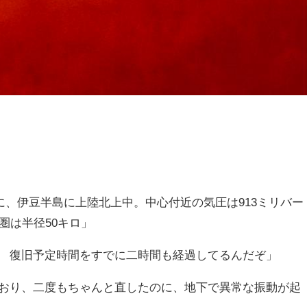
分に、伊豆半島に上陸北上中。中心付近の気圧は913ミリバー
圏は半径50キロ」
 復旧予定時間をすでに二時間も経過してるんだぞ」
おり、二度もちゃんと直したのに、地下で異常な振動が起