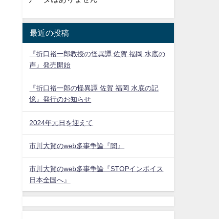
最近の投稿
『折口裕一郎教授の怪異譚 佐賀 福岡 水底の
声』発売開始
『折口裕一郎の怪異譚 佐賀 福岡 水底の記
憶』発行のお知らせ
2024年元日を迎えて
市川大賀のweb多事争論『闇』
市川大賀のweb多事争論『STOPインボイス
日本全国へ』