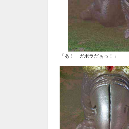
「あ！ ガボラだぁっ！」