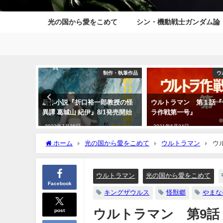
光の国から愛をこめて
シン・機動戦士ガンダム論
大河日々徒然
制作・執筆作品
ウ
ー様の実
新作小説『折口裕一郎教授の怪
ウルトラマン 第１話『
〇大〇」
異譚 葛城山 紀伊』8/1発売開始
ラ作戦第一号』
2022年7月28日
2021年6月24日
ホーム
光の国から愛をこめて
ウルトラマン
ウ
ウルトラマン
光の国から愛をこめて
Facebook
キングザウルス
怪獣郷
やまな
post
ウルトラマン 第9話