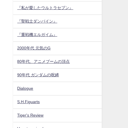
『私が愛したウルトラセブン』
『聖戦士ダンバイン』
『重戦機エルガイム』
2000年代 元気のG
80年代、アニメブームの頂点
90年代 ガンダムの呪縛
Dialogue
S.H.Figuarts
Tiger's Review