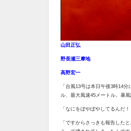
山田正弘
野長瀬三摩地
高野宏一
「台風13号は本日午後3時14
ル、最大風速45メートル。暴風
「なにをぼやぼやしてるんだ！
「ですからさっきも報告したと