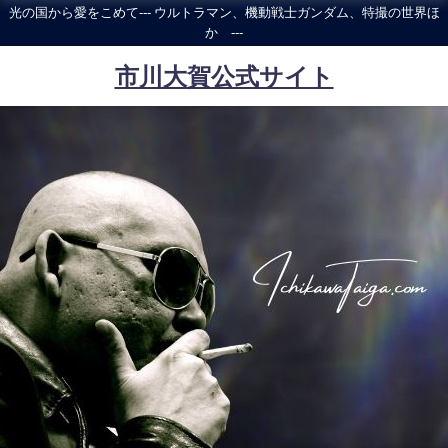
光の国から愛をこめて--- ウルトラマン、機動戦士ガンダム、特撮の世界ほ
か ---
市川大賀公式サイト