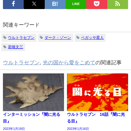
LINE
関連キーワード
ウルトラセブン
ダーク・ゾーン
ペガッサ星人
若槻文三
ウルトラセブン
,
光の国から愛をこめて
の関連記事
インターミッション『闇に光る
ウルトラセブン 16話『闇に光
目』
る目』
2023年1月19日
2023年1月16日