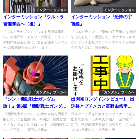
インターミッション
インターミッション
インターミッション『ウルトラ
インターミッション『恐怖の宇
警備隊西へ（後）』
宙線』
『ウルトラセブン』『ウルトラ警備隊西
『ウルトラマン』『恐怖の宇宙線』を再現
へ』の神戸ポートタワーの再現ミニチュア
するにあたって用意した、ガヴァドンA ガ
の制作舞台裏と共に、超合金魂キングジョ
ヴァドンB 土管ガヴァドンのアイテムを紹
ー の徹底紹介をお送りします...
介すると共に、特撮再現...
『ガンダム』ブームへ
『ガンダム』ブームへ
『シン・機動戦士ガンダム
出渕裕ロングインタビュー1 出
論！』第6回『機動戦士ガンダ
渕裕とブチメカと富野由悠季と
ム』オンエア開始（後）
（一時工事中）
『機動戦士ガンダム』の放映当時を因数分
日本アニメ界を代表するデザイナーであり
解していく連載第6回。今回は、富野監督
監督である、出渕裕氏を迎え、全15回予
と「ガンダムというロボット」の関係性に
定で、富野由悠季監督との関りや、これま
ついて言及し、飛躍した根本...
でのお仕事から、社会観に至...