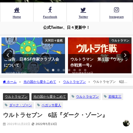
Home
Facebook
Twitter
Instagram
公式Twitter、日々更新中！
ウルトラマン
制作・執筆作品
ウルトラマン 第１話『ウルトラ
新作小説『折口裕一郎教授の怪異
作戦第一号』
譚 葛城山 紀伊』8/1発売開始
2021年6月24日
2022年7月28日
ホーム
光の国から愛をこめて
ウルトラセブン
ウルトラセブン 6話
『ダーク・ゾーン』
ウルトラセブン
光の国から愛をこめて
ウルトラセブン
若槻文三
ダーク・ゾーン
ペガッサ星人
ウルトラセブン 6話『ダーク・ゾーン』
2021年11月22日
2022年5月13日