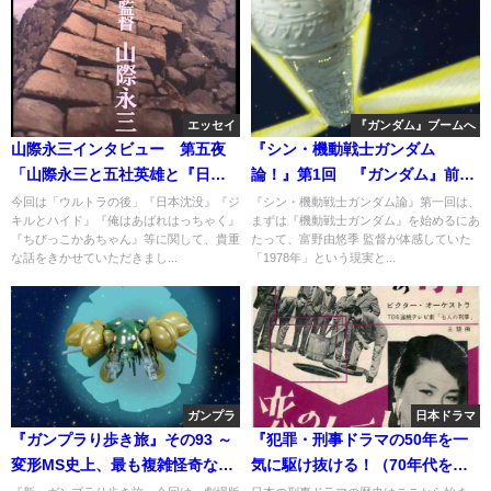
エッセイ
『ガンダム』ブームへ
山際永三インタビュー 第五夜
『シン・機動戦士ガンダム
「山際永三と五社英雄と『日本
論！』第1回 『ガンダム』前夜
沈没』と」
の1978年・1
今回は「ウルトラの後」『日本沈没』『ジ
『シン・機動戦士ガンダム論』第一回は、
キルとハイド』『俺はあばれはっちゃく』
まずは『機動戦士ガンダム』を始めるにあ
『ちびっこかあちゃん』等に関して、貴重
たって、富野由悠季 監督が体感していた
な話をきかせていただきまし...
「1978年」という現実と...
ガンプラ
日本ドラマ
『ガンプラり歩き旅』その93 ～
『犯罪・刑事ドラマの50年を一
変形MS史上、最も複雑怪奇な機
気に駆け抜ける！（70年代をナ
構をもつ、ガブスレーのHGUC！
メるなよ）』Part3