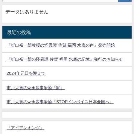
データはありません
最近の投稿
『折口裕一郎教授の怪異譚 佐賀 福岡 水底の声』発売開始
『折口裕一郎の怪異譚 佐賀 福岡 水底の記憶』発行のお知らせ
2024年元日を迎えて
市川大賀のweb多事争論『闇』
市川大賀のweb多事争論『STOPインボイス日本全国へ』
『アイアンキング』