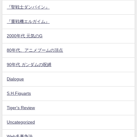
『聖戦士ダンバイン』
『重戦機エルガイム』
2000年代 元気のG
80年代、アニメブームの頂点
90年代 ガンダムの呪縛
Dialogue
S.H.Figuarts
Tiger's Review
Uncategorized
Web多事争論