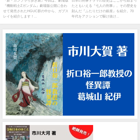
『新・ガンプラり歩き旅』今回は、劇場版
日本の刑事ドラマの歴史はここから始まっ
『機動戦士Zガンダム』劇場版公開に合わ
たともいえる『七人の刑事』。その歴史を
～
せて発売されたHGUC群の中から、ガブス
刻んだ『ふたりだけの銀座』を紹介。70
レイを紹介します！...
年代をアクションで駆け抜け...