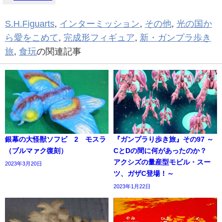
S.H.Figuarts
,
インターミッション
,
その他
,
光の国か
ら愛をこめて
,
完成形フィギュア
,
新・ガンプラ歩き
旅
,
食玩
の関連記事
銀幕の大怪獣ソフビ 2 モスラ
『ガンプラり歩き旅』その97 ～
（ブルマァク復刻）
CとDの間に何があったのか？
アクシズの量産型モビル・スー
2023年3月20日
ツ、ガザC登場！～
2023年1月22日