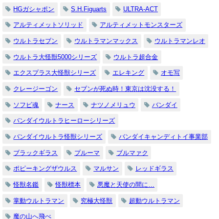
HGガシャポン
S.H.Figuarts
ULTRA-ACT
アルティメットソリッド
アルティメットモンスターズ
ウルトラセブン
ウルトラマンマックス
ウルトラマンレオ
ウルトラ大怪獣5000シリーズ
ウルトラ超合金
エクスプラス大怪獣シリーズ
エレキング
オモ写
クレージーゴン
セブンが死ぬ時！東京は沈没する！
ソフビ魂
ナース
ナツノメリュウ
バンダイ
バンダイウルトラヒーローシリーズ
バンダイウルトラ怪獣シリーズ
バンダイキャンディトイ事業部
ブラックギラス
プルーマ
ブルマァク
ポピーキングザウルス
マルサン
レッドギラス
怪獣名鑑
怪獣標本
悪魔と天使の間に…
掌動ウルトラマン
究極大怪獣
超動ウルトラマン
魔の山へ飛べ