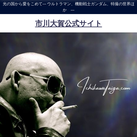
光の国から愛をこめて--- ウルトラマン、機動戦士ガンダム、特撮の世界ほ
か ---
市川大賀公式サイト