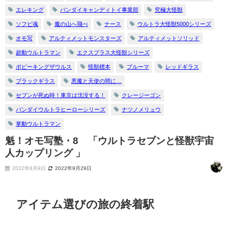
エレキング
バンダイキャンディトイ事業部
究極大怪獣
ソフビ魂
魔の山へ飛べ
ナース
ウルトラ大怪獣5000シリーズ
オモ写
アルティメットモンスターズ
アルティメットソリッド
超動ウルトラマン
エクスプラス大怪獣シリーズ
ポピーキングザウルス
怪獣標本
プルーマ
レッドギラス
ブラックギラス
悪魔と天使の間に…
セブンが死ぬ時！東京は沈没する！
クレージーゴン
バンダイウルトラヒーローシリーズ
ナツノメリュウ
掌動ウルトラマン
魁！オモ写塾・8 「ウルトラセブンと怪獣宇宙
人カップリング 」
2022年8月9日
2022年9月29日
アイテム選びの旅の終着駅