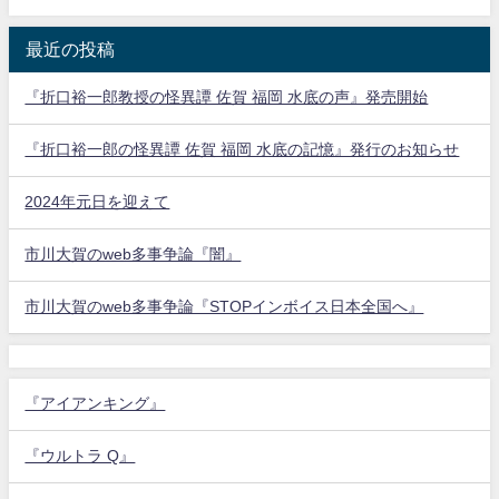
最近の投稿
『折口裕一郎教授の怪異譚 佐賀 福岡 水底の声』発売開始
『折口裕一郎の怪異譚 佐賀 福岡 水底の記憶』発行のお知らせ
2024年元日を迎えて
市川大賀のweb多事争論『闇』
市川大賀のweb多事争論『STOPインボイス日本全国へ』
『アイアンキング』
『ウルトラ Q』