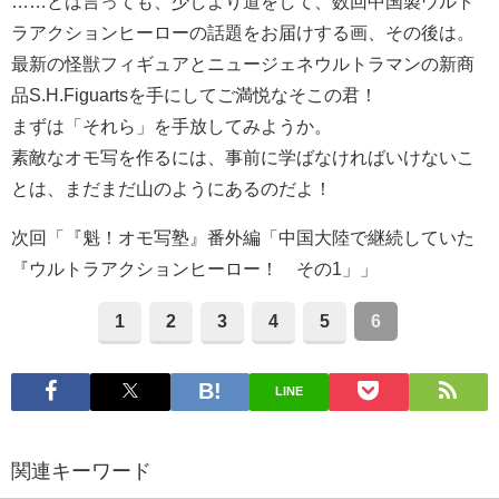
……とは言っても、少しより道をして、数回中国製ウルト
ラアクションヒーローの話題をお届けする画、その後は。
最新の怪獣フィギュアとニュージェネウルトラマンの新商
品S.H.Figuartsを手にしてご満悦なそこの君！
まずは「それら」を手放してみようか。
素敵なオモ写を作るには、事前に学ばなければいけないこ
とは、まだまだ山のようにあるのだよ！
次回「『魁！オモ写塾』番外編「中国大陸で継続していた
『ウルトラアクションヒーロー！ その1」」
1
2
3
4
5
6
LINE
関連キーワード