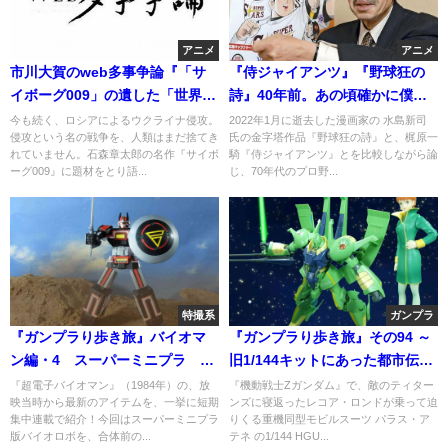
アニメ
アニメ
市川大賀のweb多事争論『「サ
『侍ジャイアンツ』『野球狂の
イボーグ009」の遺した「世界に
詩』40年前。あの頃確かに僕
平和を…」』
は、野球少年だった
今も続く、ロシアによるウクライナ侵攻。
2022年1月に逝去した漫画家の 水島新司
侵攻という名の戦争を、人類はまだ捨てき
氏の金字塔作品『野球狂の詩』と、梶原一
れていません。石森章太郎の名作『サイボ
騎『侍ジャイアンツ』とを比較しながら論
ーグ009』に題材をとり語...
じ、70年代のプロ野...
特撮系
ガンプラ
『ガンプラり歩き旅』バイオマ
『ガンプラり歩き旅』その94 ～
ン編・4 スーパーミニプラ バ
旧1/144キットにあった都市伝
イオロボ 1
説？ パラス・アテネ、HGUCで
『超電子バイオマン』（1984年）の、放
『機動戦士Zガンダム』で、敵のティター
映当時から最新のアイテムを、一挙に短期
ンズに寝返ったレコア・ロンドが乗って迫
舞い戻る！～
集中連載で紹介！今回はスーパーミニプラ
りくる重機同型モビルスーツ パラス・ア
版バイオロボを、合体前の...
テネ の1/144 HGU...