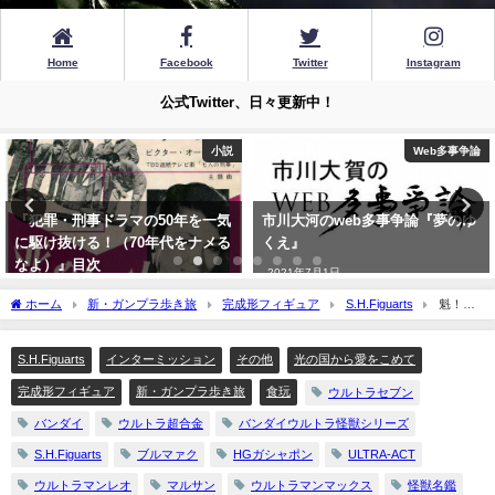
Home
Facebook
Twitter
Instagram
公式Twitter、日々更新中！
小説
Web多事争論
大河日々
気
市川大河のweb多事争論『夢のゆ
市川大賀公式サイトの全容（？
る
くえ』
2021年6月19日
2021年7月1日
ホーム
新・ガンプラ歩き旅
完成形フィギュア
S.H.Figuarts
魁！オ
モ写塾・8 「ウルトラセブンと怪獣宇宙人カップリング 」
S.H.Figuarts
インターミッション
その他
光の国から愛をこめて
完成形フィギュア
新・ガンプラ歩き旅
食玩
ウルトラセブン
バンダイ
ウルトラ超合金
バンダイウルトラ怪獣シリーズ
S.H.Figuarts
ブルマァク
HGガシャポン
ULTRA-ACT
ウルトラマンレオ
マルサン
ウルトラマンマックス
怪獣名鑑