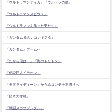
『ウルトラマンティガ』『ウルトラの星』
『ウルトラマンメビウス』
『ウルトラマンを作った男たち』
『ガンダム Gのレコンギスタ』
『ガンダム』ブームへ
『だから僕は…』『海のトリトン』
『伝説巨人イデオン』
『勇者ライディーン』から絵コンテ千本切りへ
『怪奇大作戦』
『戦闘メガザブングル』