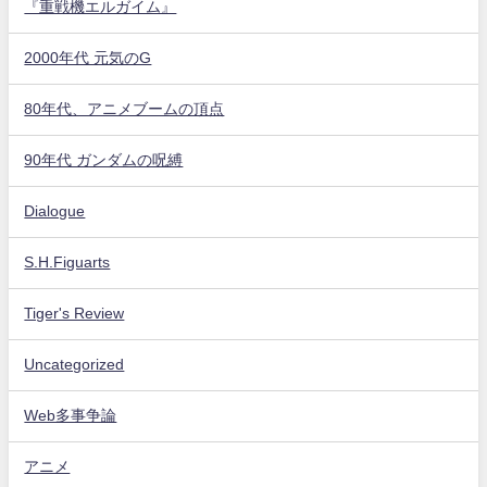
『重戦機エルガイム』
2000年代 元気のG
80年代、アニメブームの頂点
90年代 ガンダムの呪縛
Dialogue
S.H.Figuarts
Tiger's Review
Uncategorized
Web多事争論
アニメ