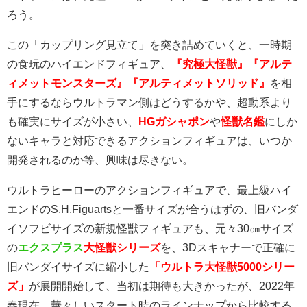
ろう。
この「カップリング見立て」を突き詰めていくと、一時期
の食玩のハイエンドフィギュア、
『究極大怪獣』『アルテ
ィメットモンスターズ』『アルティメットソリッド』
を相
手にするならウルトラマン側はどうするかや、超動系より
も確実にサイズが小さい、
HGガシャポン
や
怪獣名鑑
にしか
ないキャラと対応できるアクションフィギュアは、いつか
開発されるのか等、興味は尽きない。
ウルトラヒーローのアクションフィギュアで、最上級ハイ
エンドのS.H.Figuartsと一番サイズが合うはずの、旧バンダ
イソフビサイズの新規怪獣フィギュアも、元々30㎝サイズ
の
エクスプラス
大怪獣シリーズ
を、3Dスキャナーで正確に
旧バンダイサイズに縮小した
「ウルトラ大怪獣5000シリー
ズ」
が展開開始して、当初は期待も大きかったが、2022年
春現在、華々しいスタート時のラインナップから比較する