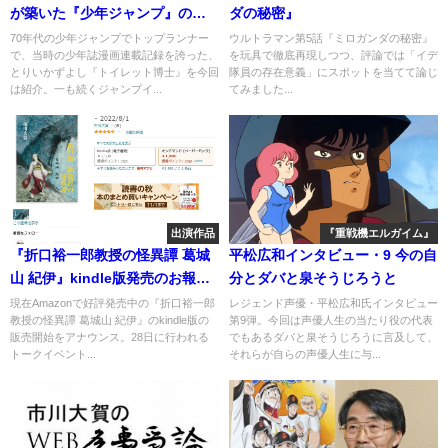
が築いた『少年ジャンプ』の
ダの秘密』
「友情・努力・勝利」
70年代の少年ジャンプでトップランナー
ウルトラマン第5話『ミロガンダの秘密』
で、当時の少年誌漫画連載記録を誇った、
を玩具で徹底再現しつつ、評論では「イデ
とりいかずよし『トイレット博士』を今回
隊員の存在意義」にスポットを当てて論じ
は紹介。一も続くジャンプイ...
てみました...
出演作品
『重戦機エルガイム』
『折口裕一郎教授の怪異譚 葛城
平松広和インタビュー・9 今の自
山 紀伊』kindle版発売のお報せ
分とダバと泉そうじろうと
（あとトークイベント）
現在Amazonで好評発売中の『折口裕一郎
レジェンド声優・平松広和氏インタビュー
教授の怪異譚 葛城山 紀伊』のkindle版の
第9弾。今回は声優人生の当たり役の代表
販売開始をアナウンス。28日に行われる
でもあるダバと泉そうじろうに言及して、
トークイベント...
それらが自らの声優人生に与...