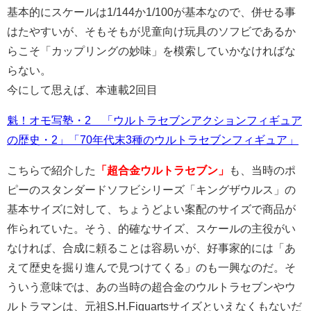
基本的にスケールは1/144か1/100が基本なので、併せる事
はたやすいが、そもそもが児童向け玩具のソフビであるか
らこそ「カップリングの妙味」を模索していかなければな
らない。
今にして思えば、本連載2回目
魁！オモ写塾・2 「ウルトラセブンアクションフィギュア
の歴史・2」「70年代末3種のウルトラセブンフィギュア」
こちらで紹介した
「超合金ウルトラセブン」
も、当時のポ
ピーのスタンダードソフビシリーズ「キングザウルス」の
基本サイズに対して、ちょうどよい案配のサイズで商品が
作られていた。そう、的確なサイズ、スケールの主役がい
なければ、合成に頼ることは容易いが、好事家的には「あ
えて歴史を掘り進んで見つけてくる」のも一興なのだ。そ
ういう意味では、あの当時の超合金のウルトラセブンやウ
ルトラマンは、元祖S.H.Figuartsサイズといえなくもないだ