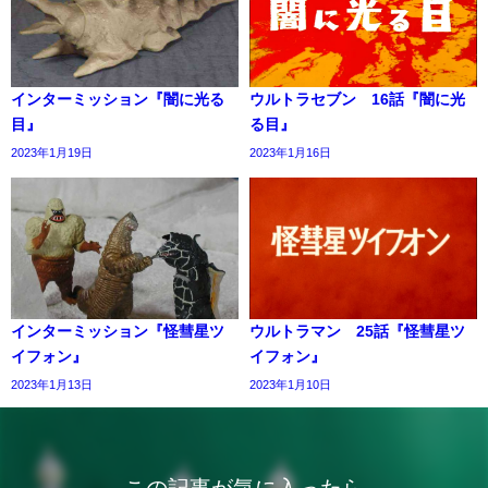
インターミッション『闇に光る
ウルトラセブン 16話『闇に光
目』
る目』
2023年1月19日
2023年1月16日
インターミッション『怪彗星ツ
ウルトラマン 25話『怪彗星ツ
イフォン』
イフォン』
2023年1月13日
2023年1月10日
この記事が気に入ったら