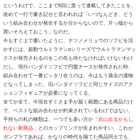
というわけで、ここまで8回に渡って連載してきたことを、
改めて一行で書き記せと言われれば「いつなんどき、どう
いう組み合わせが発生するか分からないので、片っ端から
買いそろえておこう」なのだ。
今もすぐ上で書いたように、ナツノメリュウのソフビを活
かすには、超動ウルトラマンαシリーズでウルトラマンマッ
クスが発売されるのをこの先も待たなければいけないわけ
だし、現行バンダイソフビで円盤ナースが発売された時、
組み合わせて一番ピッタリ合うのは、今はもう過去の遺物
となってしまった、旧バンダイソフビと同じサイズのアク
ションフィギュアが必要になってくる。
全てが全て、今現在すぐさま手が届く範囲にある商品だけ
で、ベストな組み合わせが約束されているわけではない。
手持ちの札の種類は、一つでも多い方が
「次に出るかもし
れない新商品」
とのカップリングが生まれやすい。これが
ガンプラであれば、かなりの時代を隔てた商品同士でも、