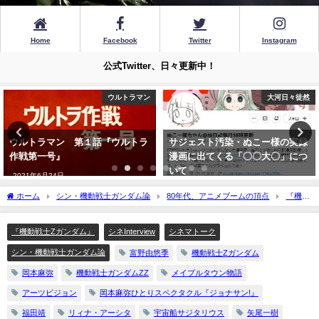
Home
Facebook
Twitter
Instagram
公式Twitter、日々更新中！
大河日々徒然
大河日々徒然
サジェスト汚染・ぬこー様の実録
ご報告 日本SF作家クラブ入会
漫画に出てくる「〇〇大〇」につ
について
いて
2022年7月22日
2022年12月13日
ホーム
シン・機動戦士ガンダム論
80年代、アニメブームの頂点
『機動
戦士Zガンダム』
岡本麻弥アクトレスインタビュー・3『岡本麻弥と「ガンダム
ZZ」と女優という道と』
『機動戦士Zガンダム』
シネInterview
シネマトーク
シン・機動戦士ガンダム論
富野由悠季
機動戦士Zガンダム
岡本麻弥
機動戦士ガンダムZZ
メイプルタウン物語
アーツビジョン
岡本麻弥ひとりスペクタクル『ジョナサン!』
福田靖
リィナ・アーシタ
宇宙船サジタリウス
矢尾一樹