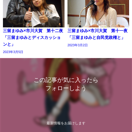
三留まゆみ×市川大賀 第十二夜
三留まゆみ×市川大賀 第十一夜
「三留まゆみとディスカッショ
「三留まゆみと自民党政権と」
ンと」
2023年3月2日
2023年3月5日
この記事が気に入ったら
フォローしよう
最新情報をお届けします