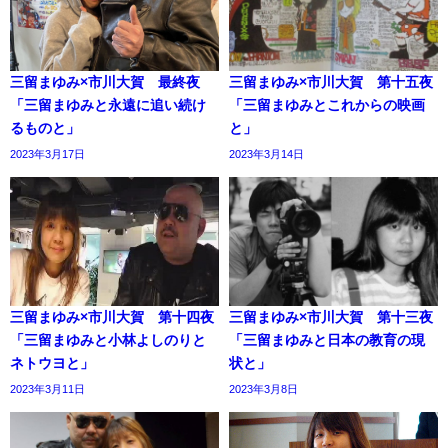
三留まゆみ×市川大賀 最終夜
三留まゆみ×市川大賀 第十五夜
「三留まゆみと永遠に追い続け
「三留まゆみとこれからの映画
るものと」
と」
2023年3月17日
2023年3月14日
三留まゆみ×市川大賀 第十四夜
三留まゆみ×市川大賀 第十三夜
「三留まゆみと小林よしのりと
「三留まゆみと日本の教育の現
ネトウヨと」
状と」
2023年3月11日
2023年3月8日