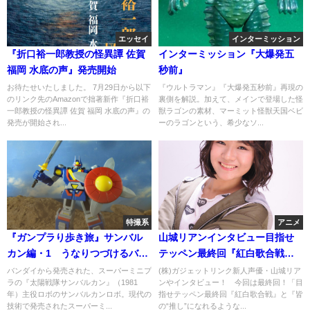
エッセイ
インターミッション
『折口裕一郎教授の怪異譚 佐賀
インターミッション『大爆発五
福岡 水底の声』発売開始
秒前』
お待たせいたしました。 7月29日から以下
『ウルトラマン』『大爆発五秒前』再現の
のリンク先のAmazonで拙著新作『折口裕
裏側を解説。加えて、メインで登場した怪
一郎教授の怪異譚 佐賀 福岡 水底の声』の
獣ラゴンの素材、マーミット怪獣天国ベビ
発売が開始され...
ーのラゴンという、希少なソ...
特撮系
アニメ
『ガンプラり歩き旅』サンバル
山城リアンインタビュー目指せ
カン編・1 うなりつづけるバル
テッペン最終回『紅白歌合戦』
カン砲 サンバルカンロボ！
と『皆の“推し”になれるよう
バンダイから発売された、スーパーミニプ
(株)ガジェットリンク新人声優・山城リア
ラの『太陽戦隊サンバルカン』（1981
ンやインタビュー！ 今回は最終回！「目
【前】
な』と
年）主役ロボのサンバルカンロボ。現代の
指せテッペン最終回『紅白歌合戦』と『皆
技術で発売されたスーパーミ...
の“推し”になれるような...