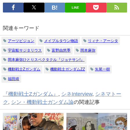
LINE
関連キーワード
アーツビジョン
メイプルタウン物語
リィナ・アーシタ
宇宙船サジタリウス
富野由悠季
岡本麻弥
岡本麻弥ひとりスペクタクル『ジョナサン!』
機動戦士Zガンダム
機動戦士ガンダムZZ
矢尾一樹
福田靖
『機動戦士Zガンダム』
,
シネInterview
,
シネマトー
ク
,
シン・機動戦士ガンダム論
の関連記事