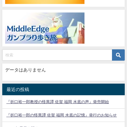
データはありません
最近の投稿
『折口裕一郎教授の怪異譚 佐賀 福岡 水底の声』発売開始
『折口裕一郎の怪異譚 佐賀 福岡 水底の記憶』発行のお知らせ