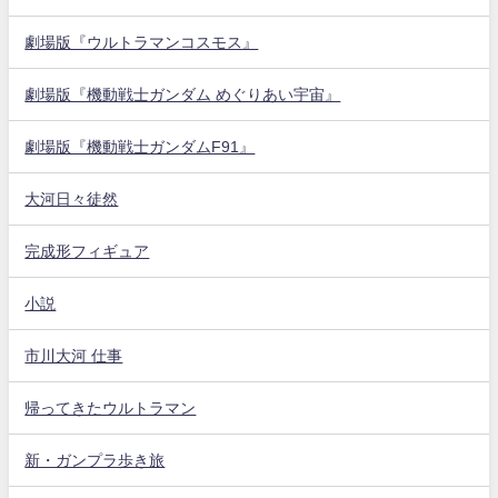
劇場版『ウルトラマンコスモス』
劇場版『機動戦士ガンダム めぐりあい宇宙』
劇場版『機動戦士ガンダムF91』
大河日々徒然
完成形フィギュア
小説
市川大河 仕事
帰ってきたウルトラマン
新・ガンプラ歩き旅