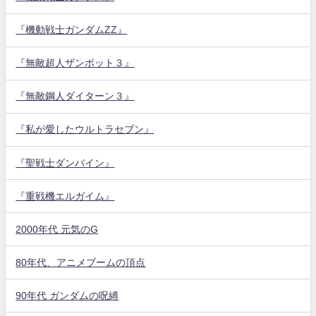
『機動戦士ガンダムZZ』
『無敵超人ザンボット３』
『無敵鋼人ダイターン３』
『私が愛したウルトラセブン』
『聖戦士ダンバイン』
『重戦機エルガイム』
2000年代 元気のG
80年代、アニメブームの頂点
90年代 ガンダムの呪縛