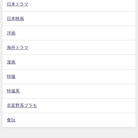
日本ドラマ
日本映画
洋画
海外ドラマ
漫画
特撮
特撮系
非富野系プラモ
食玩