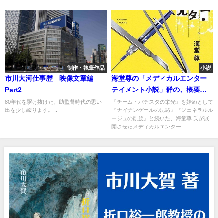
制作・執筆作品
小説
市川大河仕事歴 映像文章編
海堂尊の「メディカルエンター
Part2
テイメント小説」群の、概要と
本質
80年代を駆け抜けた、助監督時代の思い
『チーム・バチスタの栄光』を始めとして
出を少し綴ります。...
『ナイチンゲールの沈黙』『ジェネラルル
ージュの凱旋』と続いた、海童尊 氏が展
開させたメディカルエンター...