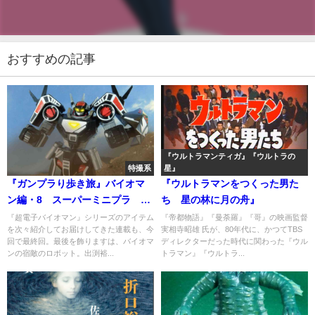
おすすめの記事
『ウルトラマンティガ』『ウルトラの
特撮系
星』
『ガンプラり歩き旅』バイオマ
『ウルトラマンをつくった男た
ン編・8 スーパーミニプラ バ
ち 星の林に月の舟』
ルジオン
『超電子バイオマン』シリーズのアイテム
『帝都物語』『曼荼羅』『哥』の映画監督
を次々紹介してお届けしてきた連載も、今
実相寺昭雄 氏が、80年代に、かつてTBS
回で最終回。最後を飾りますは、バイオマ
ディレクターだった時代に関わった『ウル
ンの宿敵のロボット。出渕裕...
トラマン』『ウルトラ...