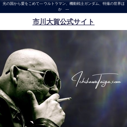
光の国から愛をこめて--- ウルトラマン、機動戦士ガンダム、特撮の世界ほ
か ---
市川大賀公式サイト