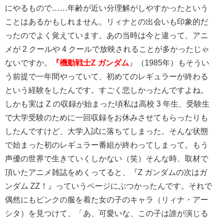
にやるもので……年齢が近い分理解がしやすかったという
ことはあるかもしれません。リィナとの出会いも印象的だ
ったのでよく覚えています。あの当時は今と違って、アニ
メが 2 クールや 4 クールで放映されることが多かったじゃ
ないですか。
『機動戦士Z ガンダム
』（1985年）もそうい
う前提で一年間やっていて、初めてのレギュラーが終わる
という経験をしたんです。すごく悲しかったんですよね。
しかも実は Z の収録が始まった頃私は高校 3 年生、受験生
で大学受験のために一回収録をお休みさせてもらったりも
したんですけど、大学入試に落ちてしまった。そんな状態
で始まった初のレギュラー番組が終わってしまって。もう
声優の世界で生きていくしかない（笑）そんな時、取材で
頂いたアニメ雑誌をめくってると、『Z ガンダムの次はガ
ンダム ZZ！』っていうページにぶつかったんです。それで
偶然にもピンクの服を着た女の子のキャラ（リィナ・アー
シタ）を見つけて、「あ、可愛いな、この子は誰が演じる