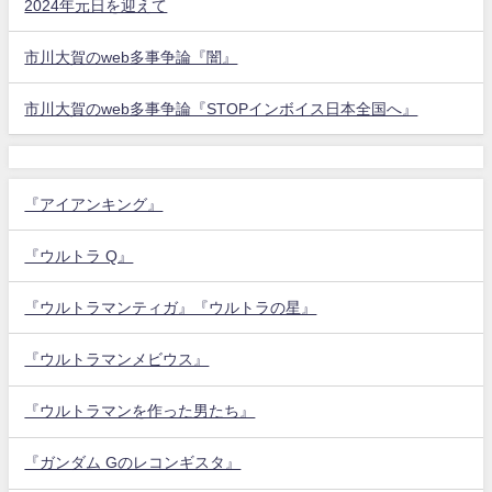
2024年元日を迎えて
市川大賀のweb多事争論『闇』
市川大賀のweb多事争論『STOPインボイス日本全国へ』
『アイアンキング』
『ウルトラ Q』
『ウルトラマンティガ』『ウルトラの星』
『ウルトラマンメビウス』
『ウルトラマンを作った男たち』
『ガンダム Gのレコンギスタ』