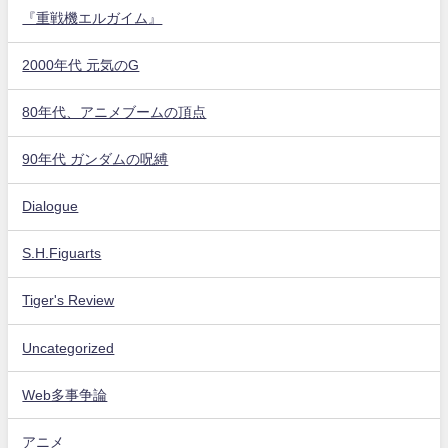
『重戦機エルガイム』
2000年代 元気のG
80年代、アニメブームの頂点
90年代 ガンダムの呪縛
Dialogue
S.H.Figuarts
Tiger's Review
Uncategorized
Web多事争論
アニメ