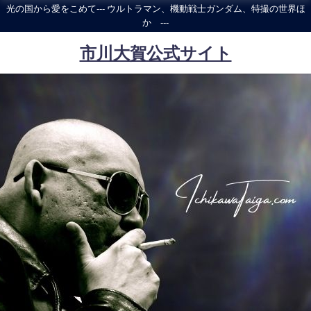
光の国から愛をこめて--- ウルトラマン、機動戦士ガンダム、特撮の世界ほ
か ---
市川大賀公式サイト