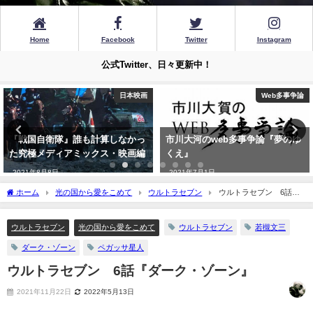
Home
Facebook
Twitter
Instagram
公式Twitter、日々更新中！
Web多事争論
大河日々徒然
市川大河のweb多事争論『夢のゆ
ご報告 日本SF作家クラブ入会
くえ』
について
2021年7月1日
2022年7月22日
ホーム
光の国から愛をこめて
ウルトラセブン
ウルトラセブン 6話
『ダーク・ゾーン』
ウルトラセブン
光の国から愛をこめて
ウルトラセブン
若槻文三
ダーク・ゾーン
ペガッサ星人
ウルトラセブン 6話『ダーク・ゾーン』
2021年11月22日
2022年5月13日