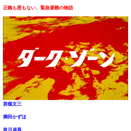
正義も悪もない、緊急避難の物語
若槻文三
満田かずほ
有川貞昌