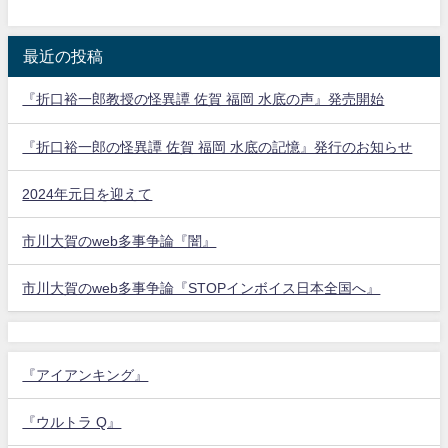
最近の投稿
『折口裕一郎教授の怪異譚 佐賀 福岡 水底の声』発売開始
『折口裕一郎の怪異譚 佐賀 福岡 水底の記憶』発行のお知らせ
2024年元日を迎えて
市川大賀のweb多事争論『闇』
市川大賀のweb多事争論『STOPインボイス日本全国へ』
『アイアンキング』
『ウルトラ Q』