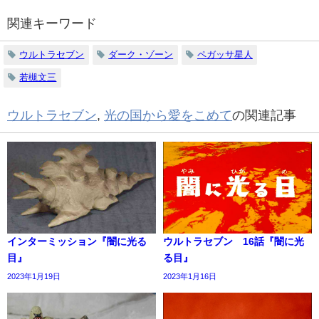
関連キーワード
ウルトラセブン
ダーク・ゾーン
ペガッサ星人
若槻文三
ウルトラセブン
,
光の国から愛をこめて
の関連記事
インターミッション『闇に光る
ウルトラセブン 16話『闇に光
目』
る目』
2023年1月19日
2023年1月16日