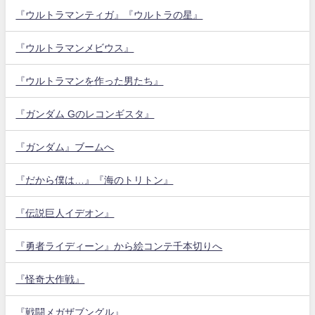
『ウルトラマンティガ』『ウルトラの星』
『ウルトラマンメビウス』
『ウルトラマンを作った男たち』
『ガンダム Gのレコンギスタ』
『ガンダム』ブームへ
『だから僕は…』『海のトリトン』
『伝説巨人イデオン』
『勇者ライディーン』から絵コンテ千本切りへ
『怪奇大作戦』
『戦闘メガザブングル』