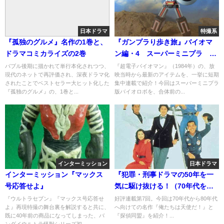
日本ドラマ
特撮系
『孤独のグルメ』名作の1巻と、
『ガンプラり歩き旅』バイオマ
ドラマコミカライズの2巻
ン編・4 スーパーミニプラ バ
イオロボ 1
バブル後期に描かれて単行本化されつつ、
『超電子バイオマン』（1984年）の、放
現代のネットで再評価され、深夜ドラマ化
映当時から最新のアイテムを、一挙に短期
されたことでベストセラー大ヒット化した
集中連載で紹介！今回はスーパーミニプラ
『孤独のグルメ』の、1巻と...
版バイオロボを、合体前の...
インターミッション
日本ドラマ
インターミッション『マックス
『犯罪・刑事ドラマの50年を一
号応答せよ』
気に駆け抜ける！（70年代をナ
メるなよ）』Part7
『ウルトラセブン』『マックス号応答せ
好評連載第7回。今回は70年代から80年代
よ』再現特撮の舞台裏を解説すると共に、
へ向けての名作『俺たちは天使だ！』と
既に40年前の商品になってしまった、バ
『探偵同盟』を紹介！...