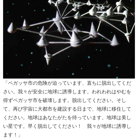
「ペガッサ市の危険が迫っています、直ちに脱出してくだ
さい。我々が安全に地球に誘導します。われわれはやむを
得ずペガッサ市を破壊します。脱出してください。そし
て、再び宇宙に大都市を建設する日まで、地球に移住して
ください。地球はあなたがたを待っています。地球は美し
い星です。早く脱出してください！ 我々が地球に誘導し
ます！」