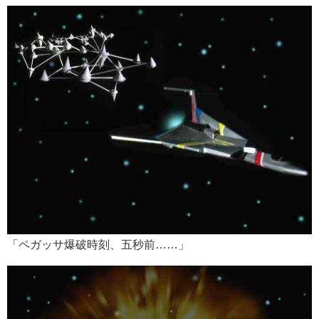
「ペガッサ爆破時刻、五秒前……」