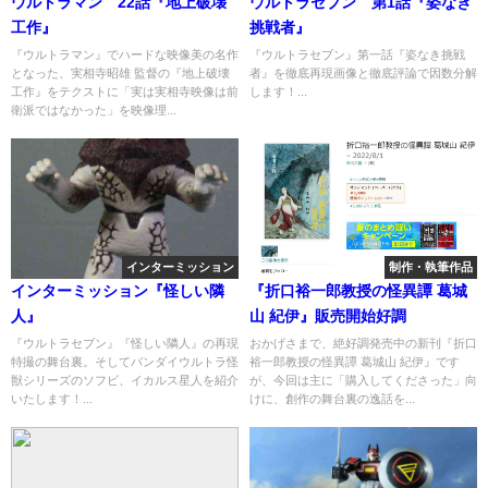
ウルトラマン 22話『地上破壊
ウルトラセブン 第1話『姿なき
工作』
挑戦者』
『ウルトラマン』でハードな映像美の名作
『ウルトラセブン』第一話『姿なき挑戦
となった、実相寺昭雄 監督の『地上破壊
者』を徹底再現画像と徹底評論で因数分解
工作』をテクストに「実は実相寺映像は前
します！...
衛派ではなかった」を映像理...
インターミッション
制作・執筆作品
インターミッション『怪しい隣
『折口裕一郎教授の怪異譚 葛城
人』
山 紀伊』販売開始好調
『ウルトラセブン』『怪しい隣人』の再現
おかげさまで、絶好調発売中の新刊『折口
特撮の舞台裏。そしてバンダイウルトラ怪
裕一郎教授の怪異譚 葛城山 紀伊』です
獣シリーズのソフビ、イカルス星人を紹介
が、今回は主に「購入してくださった」向
いたします！...
けに、創作の舞台裏の逸話を...