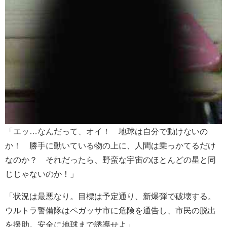
「エッ…なんだって、オイ！ 地球は自分で動けないの
か！ 勝手に動いている物の上に、人間は乗っかてるだけ
なのか？ それだったら、野蛮な宇宙のほとんどの星と同
じじゃないのか！」
「状況は最悪なり。目標は予定通り、新爆弾で破壊する。
ウルトラ警備隊はペガッサ市に危険を通告し、市民の脱出
を援助。安全に地球まで誘導せよ」