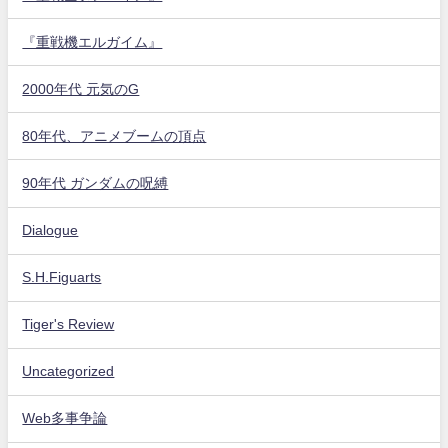
『重戦機エルガイム』
2000年代 元気のG
80年代、アニメブームの頂点
90年代 ガンダムの呪縛
Dialogue
S.H.Figuarts
Tiger's Review
Uncategorized
Web多事争論