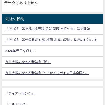
データはありません
最近の投稿
『折口裕一郎教授の怪異譚 佐賀 福岡 水底の声』発売開始
『折口裕一郎の怪異譚 佐賀 福岡 水底の記憶』発行のお知らせ
2024年元日を迎えて
市川大賀のweb多事争論『闇』
市川大賀のweb多事争論『STOPインボイス日本全国へ』
『アイアンキング』
『ウルトラ Q』