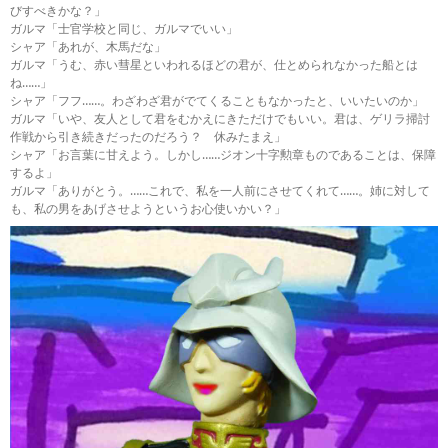
びすべきかな？」
ガルマ「士官学校と同じ、ガルマでいい」
シャア「あれが、木馬だな」
ガルマ「うむ、赤い彗星といわれるほどの君が、仕とめられなかった船とは
ね……」
シャア「フフ……。わざわざ君がでてくることもなかったと、いいたいのか」
ガルマ「いや、友人として君をむかえにきただけでもいい。君は、ゲリラ掃討
作戦から引き続きだったのだろう？ 休みたまえ」
シャア「お言葉に甘えよう。しかし……ジオン十字勲章ものであることは、保障
するよ」
ガルマ「ありがとう。……これで、私を一人前にさせてくれて……。姉に対して
も、私の男をあげさせようというお心使いかい？」