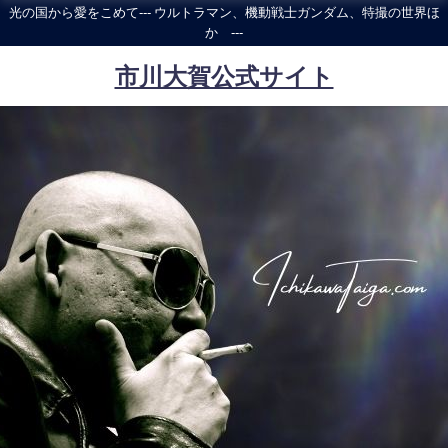
光の国から愛をこめて--- ウルトラマン、機動戦士ガンダム、特撮の世界ほ
か ---
市川大賀公式サイト