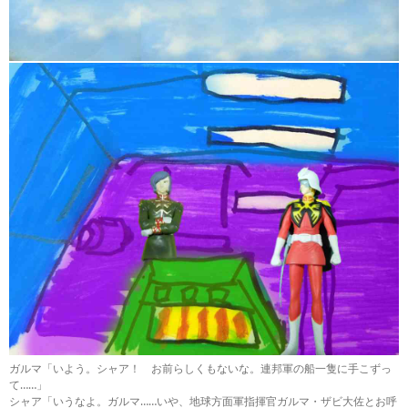
ガルマ「いよう。シャア！ お前らしくもないな。連邦軍の船一隻に手こずっ
て……」
シャア「いうなよ。ガルマ……いや、地球方面軍指揮官ガルマ・ザビ大佐とお呼