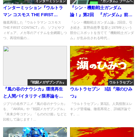
インターミッション
『ガンダム』ブームへ
インターミッション『ウルトラ
『シン・機動戦士ガンダム
マン コスモス THE FIRST
論！』第2回 『ガンダム』前夜
CONTACT』
の1978年・2
徹底再現した『ウルトラマン コスモス
『シン・機動戦士ガンダム論』2回目。引
THE FIRST CONTACT』の、ソフビやフ
き続き、富野由悠季 監督と1978年という
ィギュア、メカ等のアイテムを全網羅しつ
部分にスポットを当てて『機動戦士ガンダ
つ、再現特撮の...
ム』が生み出される時代...
『戦闘メガザブングル』
ウルトラセブン
『風の谷のナウシカ』環境再生
ウルトラセブン 3話『湖のひみ
と人間バイタリティ限界論を越
つ』
えて
ジブリの名作アニメ『風の谷のナウシカ』
『ウルトラセブン』第3話。人気怪獣エレ
を、『AKIRA』や『戦闘メカザブングル』
キング登場編。徹底再現と、詳細評論で
『未来少年コナン』「もののけ姫』などと
す。...
比較して論じます！...