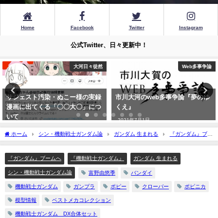
Home
Facebook
Twitter
Instagram
公式Twitter、日々更新中！
Web多事争論
ガンプラ
市川大河のweb多事争論『夢のゆ
『ガンプラり歩き旅』その97 ～C
くえ』
とDの間に何があったのか？ ア
クシズの量産型モビル・スーツ、
2021年7月1日
ガザC登場！～
ホーム
シン・機動戦士ガンダム論
ガンダム 生まれる
『ガンダム』ブー
2023年1月22日
ムへ
『シン・機動戦士ガンダム論！』第9回『ガンプラを語り尽くせ！・1』
『ガンダム』ブームへ
『機動戦士ガンダム』
ガンダム 生まれる
シン・機動戦士ガンダム論
富野由悠季
バンダイ
機動戦士ガンダム
ガンプラ
ポピー
クローバー
ポピニカ
模型情報
ベストメカコレクション
機動戦士ガンダム DX合体セット