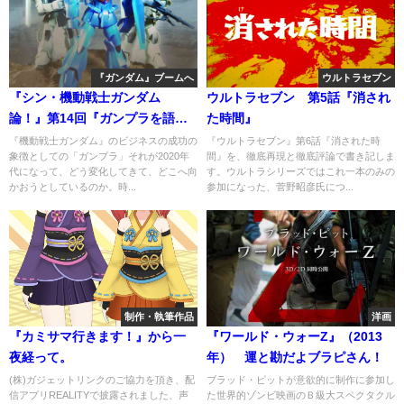
『ガンダム』ブームへ
ウルトラセブン
『シン・機動戦士ガンダム
ウルトラセブン 第5話『消され
論！』第14回『ガンプラを語り
た時間』
尽くせ！・6』
『機動戦士ガンダム』のビジネスの成功の
『ウルトラセブン』第6話『消された時
象徴としての「ガンプラ」それが2020年
間』を、徹底再現と徹底評論で書き記しま
代になって、どう変化してきて、どこへ向
す。ウルトラシリーズではこれ一本のみの
かおうとしているのか。時...
参加になった、菅野昭彦氏につ...
制作・執筆作品
洋画
『カミサマ行きます！』から一
『ワールド・ウォーZ』（2013
夜経って。
年） 運と勘だよブラピさん！
(株)ガジェットリンクのご協力を頂き、配
ブラッド・ピットが意欲的に制作に参加し
信アプリREALITYで披露されました、声
た世界的ゾンビ映画のＢ級大スペクタクル