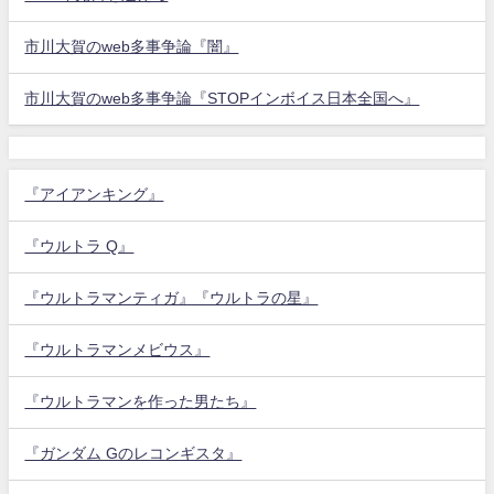
市川大賀のweb多事争論『闇』
市川大賀のweb多事争論『STOPインボイス日本全国へ』
『アイアンキング』
『ウルトラ Q』
『ウルトラマンティガ』『ウルトラの星』
『ウルトラマンメビウス』
『ウルトラマンを作った男たち』
『ガンダム Gのレコンギスタ』