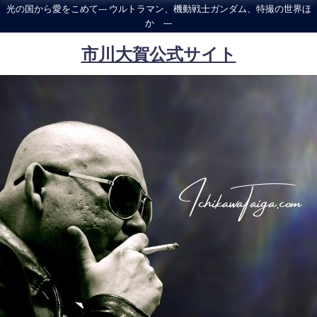
光の国から愛をこめて--- ウルトラマン、機動戦士ガンダム、特撮の世界ほ
か ---
市川大賀公式サイト