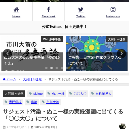
Home
Facebook
Twitter
Instagram
公式Twitter、日々更新中！
Web多事争論
大河日々徒然
市川大河のweb多事争論『夢のゆ
ご報告 日本SF作家クラブ入会
くえ』
について
2021年7月1日
2022年7月22日
ホーム
大河日々徒然
サジェスト汚染・ぬこー様の実録漫画に出てくる「〇
〇大〇」について
大河日々徒然
pickup
ぬこー様
〇〇大〇
自称業界人
専門学校
講師
市川大河
サジェスト汚染・ぬこー様の実録漫画に出てくる
「〇〇大〇」について
2022年12月13日
2022年12月13日