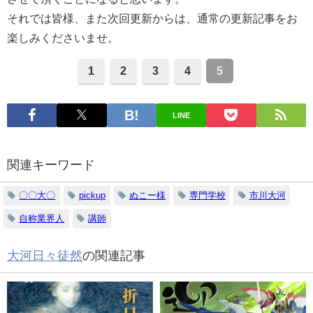
それでは皆様、また次回更新からは、通常の更新記事をお
楽しみくださいませ。
1
2
3
4
5
LINE
関連キーワード
〇〇大〇
pickup
ぬこー様
専門学校
市川大河
自称業界人
講師
大河日々徒然
の関連記事