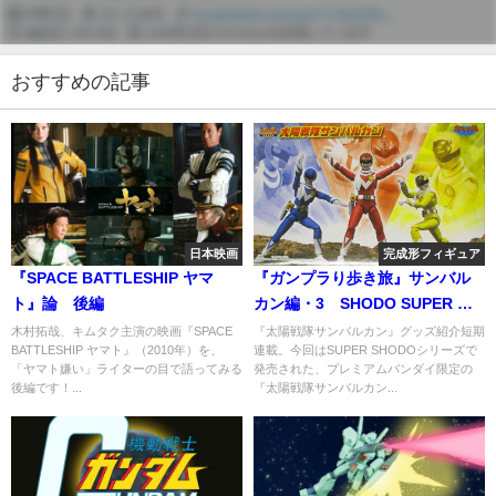
おすすめの記事
日本映画
完成形フィギュア
『SPACE BATTLESHIP ヤマ
『ガンプラり歩き旅』サンバル
ト』論 後編
カン編・3 SHODO SUPER 太
陽戦隊サンバルカン
木村拓哉、キムタク主演の映画『SPACE
『太陽戦隊サンバルカン』グッズ紹介短期
BATTLESHIP ヤマト』（2010年）を、
連載。今回はSUPER SHODOシリーズで
「ヤマト嫌い」ライターの目で語ってみる
発売された、プレミアムバンダイ限定の
後編です！...
『太陽戦隊サンバルカン...