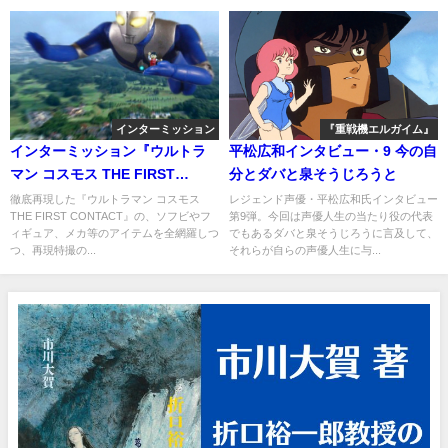
インターミッション
『重戦機エルガイム』
インターミッション『ウルトラ
平松広和インタビュー・9 今の自
マン コスモス THE FIRST
分とダバと泉そうじろうと
CONTACT』
徹底再現した『ウルトラマン コスモス
レジェンド声優・平松広和氏インタビュー
THE FIRST CONTACT』の、ソフビやフ
第9弾。今回は声優人生の当たり役の代表
ィギュア、メカ等のアイテムを全網羅しつ
でもあるダバと泉そうじろうに言及して、
つ、再現特撮の...
それらが自らの声優人生に与...