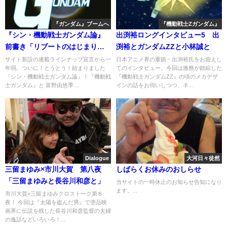
『ガンダム』ブームへ
『機動戦士Zガンダム』
『シン・機動戦士ガンダム論』
出渕裕ロングインタビュー5 出
前書き「リブートのはじまりに
渕裕とガンダムZZと小林誠と
当たって」
サイト新設の連載ラインナップ宣言から一
日本アニメ界の重鎮・出渕裕氏をお迎えし
年弱。ついに！とうとう！始まりました
てのインタビュー。今回は激務が錯綜した
『シン・機動戦士ガンダム論』！『機動戦
『機動戦士ガンダムZZ』の頃のメカデザ
士ガンダム』と 富野由悠季 ...
インの話をお伺いしつつ、ネ...
Dialogue
大河日々徒然
三留まゆみ×市川大賀 第八夜
しばらくお休みのおしらせ
「三留まゆみと長谷川和彦と」
当サイトの一時休止のお知らせ告知になり
ます。...
市川大賀×三留まゆみクロストーク第８
夜！ 今回は『太陽を盗んだ男』で塗品映
画界に伝説を残した長谷川和彦監督の夫婦
の逸話などいろいろ！...