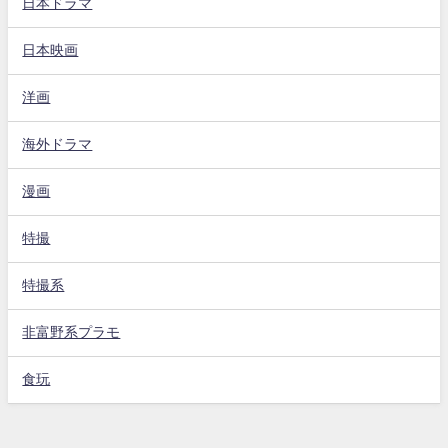
日本ドラマ
日本映画
洋画
海外ドラマ
漫画
特撮
特撮系
非富野系プラモ
食玩