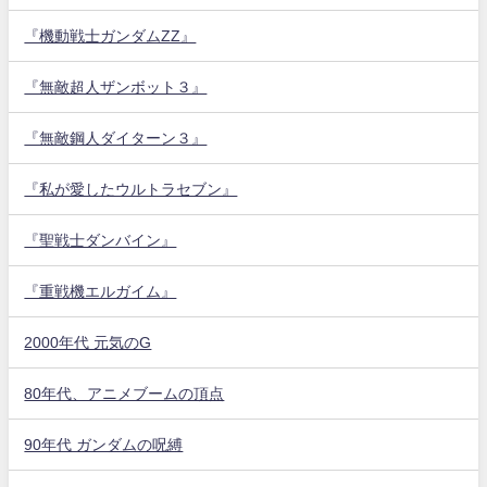
『機動戦士ガンダムZZ』
『無敵超人ザンボット３』
『無敵鋼人ダイターン３』
『私が愛したウルトラセブン』
『聖戦士ダンバイン』
『重戦機エルガイム』
2000年代 元気のG
80年代、アニメブームの頂点
90年代 ガンダムの呪縛