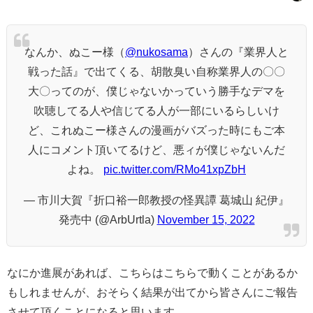
なんか、ぬこー様（
@nukosama
）さんの『業界人と
戦った話』で出てくる、胡散臭い自称業界人の〇〇
大〇ってのが、僕じゃないかっていう勝手なデマを
吹聴してる人や信じてる人が一部にいるらしいけ
ど、これぬこー様さんの漫画がバズった時にもご本
人にコメント頂いてるけど、悪ィが僕じゃないんだ
よね。
pic.twitter.com/RMo41xpZbH
— 市川大賀『折口裕一郎教授の怪異譚 葛城山 紀伊』
発売中 (@ArbUrtla)
November 15, 2022
なにか進展があれば、こちらはこちらで動くことがあるか
もしれませんが、おそらく結果が出てから皆さんにご報告
させて頂くことになると思います。