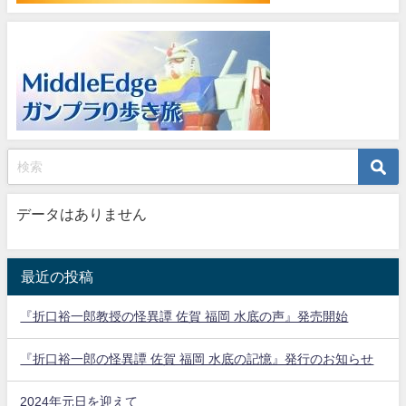
データはありません
最近の投稿
『折口裕一郎教授の怪異譚 佐賀 福岡 水底の声』発売開始
『折口裕一郎の怪異譚 佐賀 福岡 水底の記憶』発行のお知らせ
2024年元日を迎えて