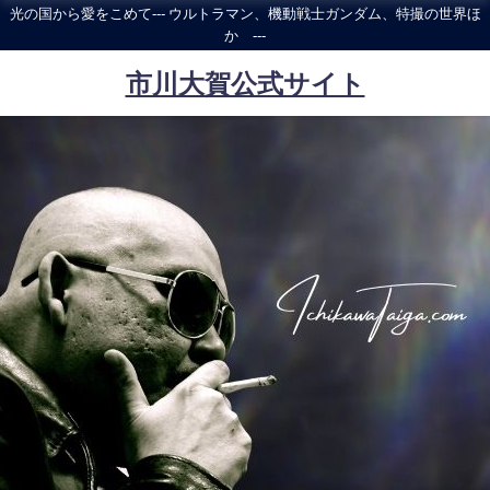
光の国から愛をこめて--- ウルトラマン、機動戦士ガンダム、特撮の世界ほ
か ---
市川大賀公式サイト