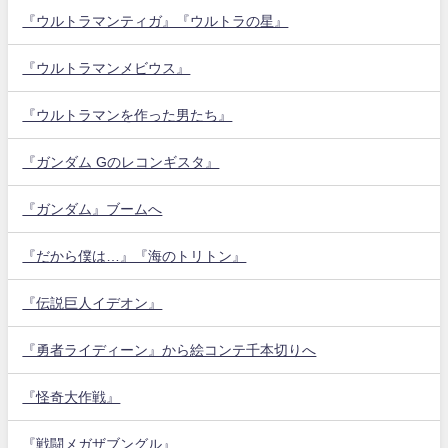
『ウルトラマンティガ』『ウルトラの星』
『ウルトラマンメビウス』
『ウルトラマンを作った男たち』
『ガンダム Gのレコンギスタ』
『ガンダム』ブームへ
『だから僕は…』『海のトリトン』
『伝説巨人イデオン』
『勇者ライディーン』から絵コンテ千本切りへ
『怪奇大作戦』
『戦闘メガザブングル』