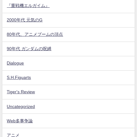
『重戦機エルガイム』
2000年代 元気のG
80年代、アニメブームの頂点
90年代 ガンダムの呪縛
Dialogue
S.H.Figuarts
Tiger's Review
Uncategorized
Web多事争論
アニメ