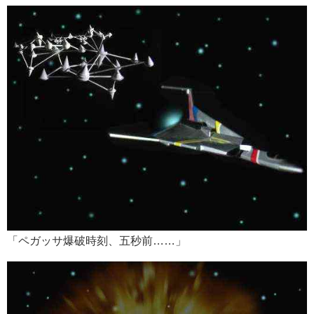
「ペガッサ爆破時刻、五秒前……」