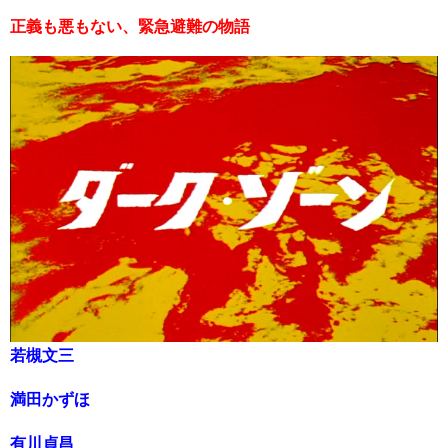
正義も悪もない、緊急避難の物語
若槻文三
満田かずほ
有川貞昌