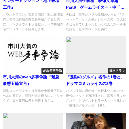
インターミッション『地上破壊
市川大河仕事歴 映像文章編
工作』
Part6 ゲームライター・中「す
まじきものはフリーライター」
『ウルトラマン』実相寺昭雄『地上破壊工
今回は、筆者がバブル後期のゲーム『#ス
作』の再現特撮の舞台裏を紹介すると共
ーパーロボット大戦』シリーズの、名人に
に、バンダイウルトラ怪獣シリーズ初期の
させられてしまったというなんだかトホホ
名作テレスドンを紹介します。...
な話を、当時のページと共に...
Web多事争論
日本ドラマ
市川大河のweb多事争論『緊急
『孤独のグルメ』名作の1巻と、
事態五輪宣言』
ドラマコミカライズの2巻
新型コロナワクチン接種率が全国最下位レ
バブル後期に描かれて単行本化されつつ、
ベルの東京と、税収が過去最大のレトリッ
現代のネットで再評価され、深夜ドラマ化
クで、日本政府は何を画策する？...
されたことでベストセラー大ヒット化した
『孤独のグルメ』の、1巻と...