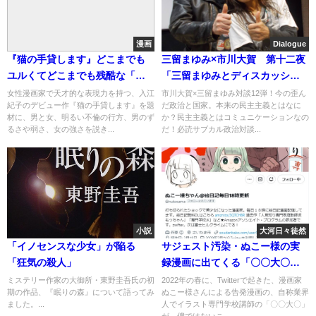
漫画
Dialogue
『猫の手貸します』どこまでも
三留まゆみ×市川大賀 第十二夜
ユルくてどこまでも残酷な「不
「三留まゆみとディスカッショ
倫」
ンと」
女性漫画家で天才的な表現力を持つ、入江
市川大賀×三留まゆみ対談12弾！今の歪ん
紀子のデビュー作『猫の手貸します』を題
だ政治と国家。本来の民主主義とはなに
材に、男と女、明るい不倫の行方、男のず
か？民主主義とはコミュニケーションなの
るさや弱さ、女の強さを説き...
だ！必読サブカル政治対談...
小説
大河日々徒然
「イノセンスな少女」が陥る
サジェスト汚染・ぬこー様の実
「狂気の殺人」
録漫画に出てくる「〇〇大〇」
について
ミステリー作家の大御所・東野圭吾氏の初
2022年の春に、Twitterで起きた、漫画家
期の作品、『眠りの森』について語ってみ
ぬこー様さんによる告発漫画の、自称業界
ました。...
人でイラスト専門学校講師の「〇〇大〇」