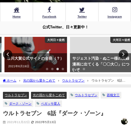
Home
Facebook
Twitter
Instagram
公式Twitter、日々更新中！
大河日々徒然
大河日々徒然
市川大賀公式サイトの全容（？）
サジェスト汚染・ぬこー様の実録
漫画に出てくる「〇〇大〇」につ
2021年6月19日
いて
2022年12月13日
ホーム
光の国から愛をこめて
ウルトラセブン
ウルトラセブン 6話
『ダーク・ゾーン』
ウルトラセブン
光の国から愛をこめて
ウルトラセブン
若槻文三
ダーク・ゾーン
ペガッサ星人
ウルトラセブン 6話『ダーク・ゾーン』
2021年11月22日
2022年5月13日