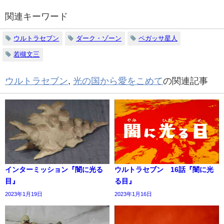
関連キーワード
ウルトラセブン
ダーク・ゾーン
ペガッサ星人
若槻文三
ウルトラセブン
,
光の国から愛をこめて
の関連記事
インターミッション『闇に光る
ウルトラセブン 16話『闇に光
目』
る目』
2023年1月19日
2023年1月16日