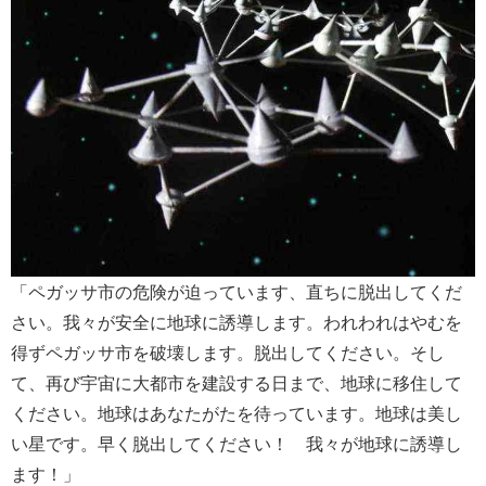
「ペガッサ市の危険が迫っています、直ちに脱出してくだ
さい。我々が安全に地球に誘導します。われわれはやむを
得ずペガッサ市を破壊します。脱出してください。そし
て、再び宇宙に大都市を建設する日まで、地球に移住して
ください。地球はあなたがたを待っています。地球は美し
い星です。早く脱出してください！ 我々が地球に誘導し
ます！」