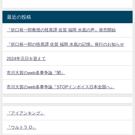
最近の投稿
『折口裕一郎教授の怪異譚 佐賀 福岡 水底の声』発売開始
『折口裕一郎の怪異譚 佐賀 福岡 水底の記憶』発行のお知らせ
2024年元日を迎えて
市川大賀のweb多事争論『闇』
市川大賀のweb多事争論『STOPインボイス日本全国へ』
『アイアンキング』
『ウルトラ Q』