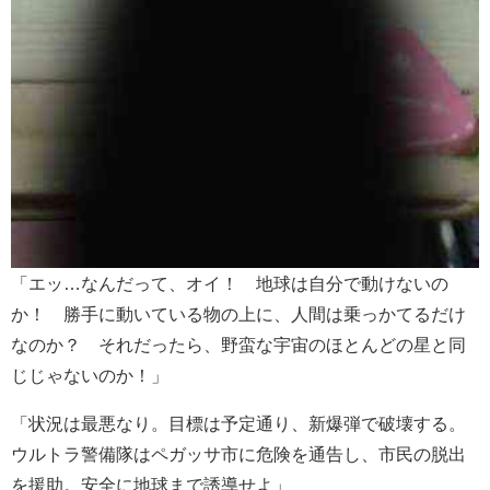
「エッ…なんだって、オイ！ 地球は自分で動けないの
か！ 勝手に動いている物の上に、人間は乗っかてるだけ
なのか？ それだったら、野蛮な宇宙のほとんどの星と同
じじゃないのか！」
「状況は最悪なり。目標は予定通り、新爆弾で破壊する。
ウルトラ警備隊はペガッサ市に危険を通告し、市民の脱出
を援助。安全に地球まで誘導せよ」