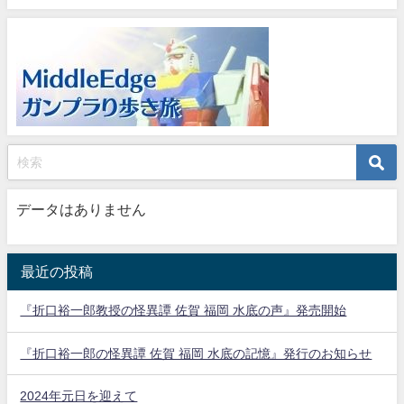
データはありません
最近の投稿
『折口裕一郎教授の怪異譚 佐賀 福岡 水底の声』発売開始
『折口裕一郎の怪異譚 佐賀 福岡 水底の記憶』発行のお知らせ
2024年元日を迎えて