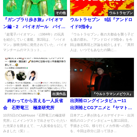
その他
ウルトラセブン
『ガンプラり歩き旅』バイオマ
ウルトラセブン 9話『アンドロ
ン編・2 バイオガール バイオ
イド0指令』
パワーセット ピーボフィギュ
『超電子バイオマン』（1984年）の玩具
『ウルトラセブン』夜の大都会を襲う子ど
を紹介していく連載、第2回は、『バイオ
も達の群れ。『アンドロイド0指令』を今
ア
マン』放映当時に発売されていた、バイオ
回は徹底再現と評論を紹介します。「異邦
マンチームのマスコット、...
人は、いつでもあなたの隣に...
出演作品
『ウルトラマンメビウス』
終わってから言える一人反省
出渕裕ロングインタビュー11
会 石野竜三 極楽研究所
出渕裕とCGアニメと『ヤマト
2199』と
10月5日のClubHouse『石野竜三の極楽研
日本アニメ界が誇るメカデザイナー・出渕
究所』にメインゲストで出させていただい
裕氏のロングインタビューも第11回目。
た光栄さを踏まえて、一人反省会を記して
手描きとCG。移り行くメカ作画への思い
みました（笑）...
を、今回は存分に語って頂き...