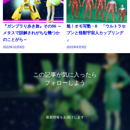
『ガンプラり歩き旅』その96 ～
魁！オモ写塾・8 「ウルトラセ
メタスで誤解されがちな幾つか
ブンと怪獣宇宙人カップリング
のことがら～
」
2022年10月8日
2022年8月9日
この記事が気に入ったら
フォローしよう
最新情報をお届けします