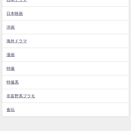
日本映画
洋画
海外ドラマ
漫画
特撮
特撮系
非富野系プラモ
食玩