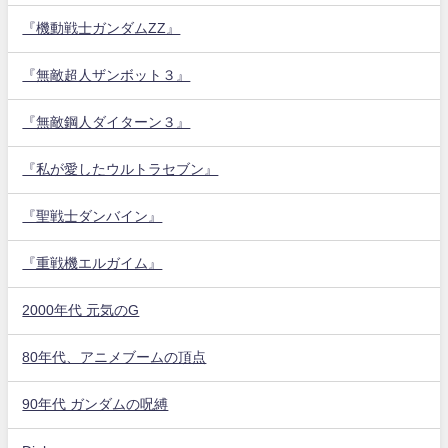
『機動戦士ガンダムZZ』
『無敵超人ザンボット３』
『無敵鋼人ダイターン３』
『私が愛したウルトラセブン』
『聖戦士ダンバイン』
『重戦機エルガイム』
2000年代 元気のG
80年代、アニメブームの頂点
90年代 ガンダムの呪縛