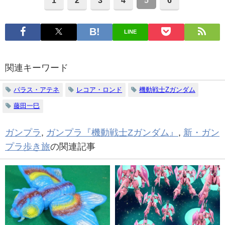
LINE
関連キーワード
パラス・アテネ
レコア・ロンド
機動戦士Zガンダム
藤田一巳
ガンプラ
,
ガンプラ『機動戦士Zガンダム』
,
新・ガン
プラ歩き旅
の関連記事