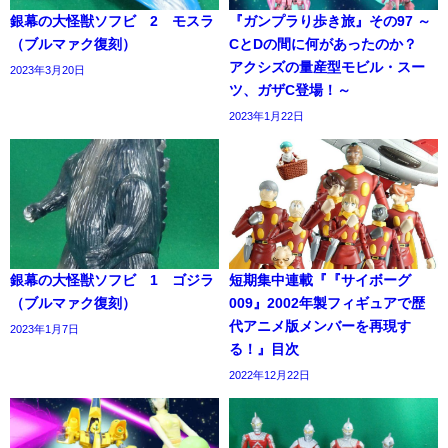
銀幕の大怪獣ソフビ 2 モスラ
『ガンプラり歩き旅』その97 ～
（ブルマァク復刻）
CとDの間に何があったのか？
アクシズの量産型モビル・スー
2023年3月20日
ツ、ガザC登場！～
2023年1月22日
銀幕の大怪獣ソフビ 1 ゴジラ
短期集中連載『『サイボーグ
（ブルマァク復刻）
009』2002年製フィギュアで歴
代アニメ版メンバーを再現す
2023年1月7日
る！』目次
2022年12月22日