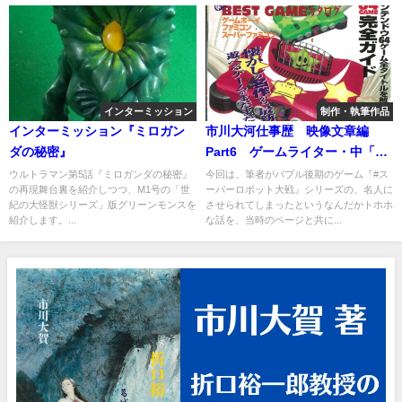
インターミッション
制作・執筆作品
インターミッション『ミロガン
市川大河仕事歴 映像文章編
ダの秘密』
Part6 ゲームライター・中「す
まじきものはフリーライター」
ウルトラマン第5話『ミロガンダの秘密』
今回は、筆者がバブル後期のゲーム『#ス
の再現舞台裏を紹介しつつ、M1号の「世
ーパーロボット大戦』シリーズの、名人に
紀の大怪獣シリーズ」版グリーンモンスを
させられてしまったというなんだかトホホ
紹介します。...
な話を、当時のページと共に...