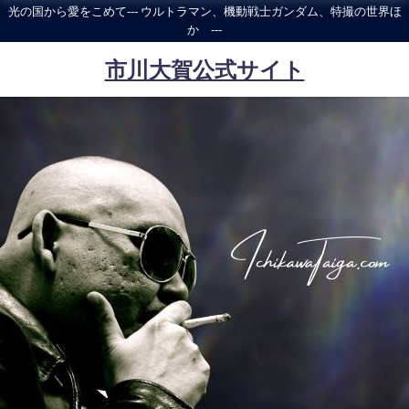
光の国から愛をこめて--- ウルトラマン、機動戦士ガンダム、特撮の世界ほ
か ---
市川大賀公式サイト