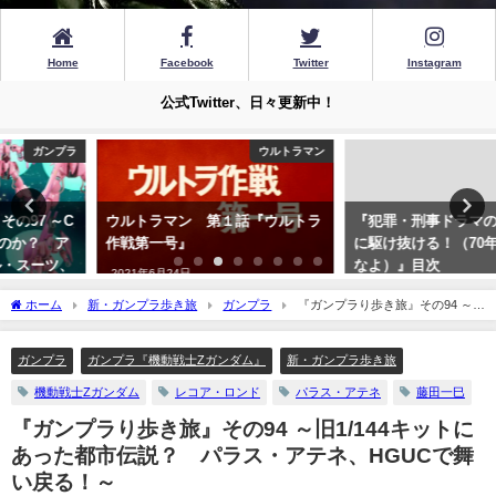
Home
Facebook
Twitter
Instagram
公式Twitter、日々更新中！
ウルトラマン
小説
ウルトラマン 第１話『ウルトラ
『犯罪・刑事ドラマの50年を一気
作戦第一号』
に駆け抜ける！（70年代をナメる
なよ）』目次
2021年6月24日
2022年3月16日
ホーム
新・ガンプラ歩き旅
ガンプラ
『ガンプラり歩き旅』その94 ～旧
1/144キットにあった都市伝説？ パラス・アテネ、HGUCで舞い戻る！～
ガンプラ
ガンプラ『機動戦士Zガンダム』
新・ガンプラ歩き旅
機動戦士Zガンダム
レコア・ロンド
パラス・アテネ
藤田一巳
『ガンプラり歩き旅』その94 ～旧1/144キットに
あった都市伝説？ パラス・アテネ、HGUCで舞
い戻る！～