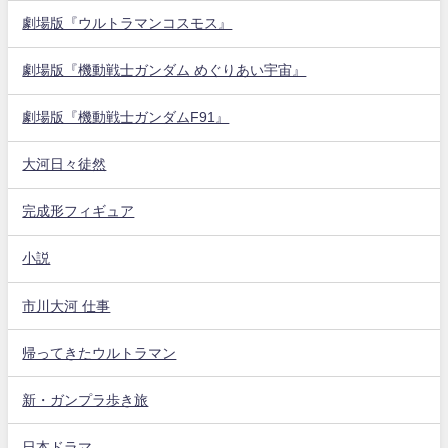
劇場版『ウルトラマンコスモス』
劇場版『機動戦士ガンダム めぐりあい宇宙』
劇場版『機動戦士ガンダムF91』
大河日々徒然
完成形フィギュア
小説
市川大河 仕事
帰ってきたウルトラマン
新・ガンプラ歩き旅
日本ドラマ