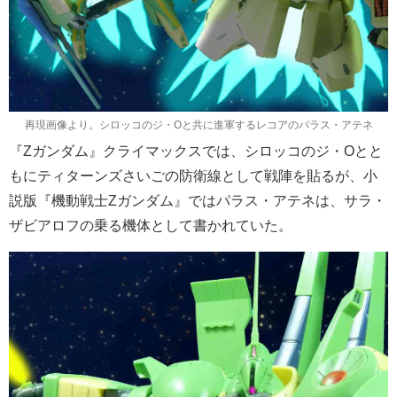
再現画像より。シロッコのジ・Oと共に進軍するレコアのパラス・アテネ
『Zガンダム』クライマックスでは、シロッコのジ・Oとと
もにティターンズさいごの防衛線として戦陣を貼るが、小
説版『機動戦士Zガンダム』ではパラス・アテネは、サラ・
ザビアロフの乗る機体として書かれていた。