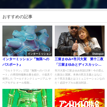
おすすめの記事
インターミッション
Dialogue
インターミッション『無限への
三留まゆみ×市川大賀 第十二夜
パスポート』
「三留まゆみとディスカッショ
ンと」
『ウルトラマン』17話『無限へのパスポ
市川大賀×三留まゆみ対談12弾！今の歪ん
ート』の再現特撮舞台裏を紹介。小道具で
だ政治と国家。本来の民主主義とはなに
使用した ワールドタンクミュージアム や
か？民主主義とはコミュニケーションなの
ベアモデル オール怪獣...
だ！必読サブカル政治対談...